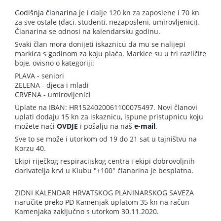
Godišnja članarina
je i dalje 120 kn za zaposlene i 70 kn
za sve ostale (đaci, studenti, nezaposleni, umirovljenici).
Članarina se odnosi na kalendarsku godinu.
Svaki član mora donijeti iskaznicu da mu se nalijepi
markica s godinom za koju plaća. Markice su u tri različite
boje, ovisno o kategoriji:
PLAVA - seniori
ZELENA - djeca i mladi
CRVENA - umirovljenici
Uplate na IBAN: HR1524020061100075497. Novi članovi
uplati dodaju 15 kn za iskaznicu, ispune pristupnicu koju
možete naći
OVDJE
i pošalju na naš
e-mail
.
Sve to se može i utorkom od 19 do 21 sat u tajništvu na
Korzu 40.
Ekipi riječkog respiracijskog centra i ekipi dobrovoljnih
darivatelja krvi u Klubu "+100" članarina je besplatna.
ZIDNI KALENDAR HRVATSKOG PLANINARSKOG SAVEZA
naručite preko PD Kamenjak uplatom 35 kn na račun
Kamenjaka zaključno s utorkom 30.11.2020.