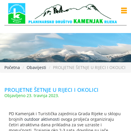
Početna
Obavijesti
PROLJETNE ŠETNJE U RIJECI I OKOLICI
PROLJETNE ŠETNJE U RIJECI I OKOLICI
Objavljeno 23. travnja 2023.
PD Kamenjak i Turistička zajednica Grada Rijeke u sklopu
brojnih
outdoor aktivnosti
ovoga proljeća organiziraju
četiri atraktivna dana prikladna za sve uzraste i
mogućnosti. Trajanje oko 2-3 sata, dovoljne su jače