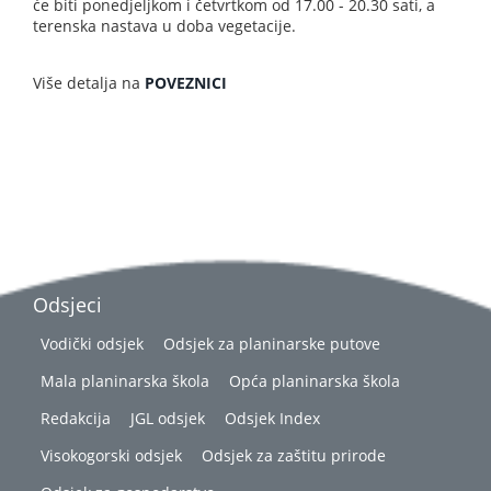
će biti ponedjeljkom i četvrtkom od 17.00 - 20.30 sati, a
terenska nastava u doba vegetacije.
Više detalja na
POVEZNICI
Odsjeci
Vodički odsjek
Odsjek za planinarske putove
Mala planinarska škola
Opća planinarska škola
Redakcija
JGL odsjek
Odsjek Index
Visokogorski odsjek
Odsjek za zaštitu prirode