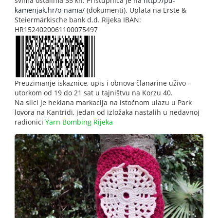
svima ostalima 35 kn. Pristupnica je na
http://pd-
kamenjak.hr/o-nama/
(dokumenti). Uplata na Erste &
Steiermärkische bank d.d. Rijeka IBAN:
HR1524020061100075497
Preuzimanje iskaznice, upis i obnova članarine uživo -
utorkom od 19 do 21 sat u tajništvu na Korzu 40.
Na slici je heklana markacija na istočnom ulazu u Park
lovora na Kantridi, jedan od izložaka nastalih u nedavnoj
radionici
Yarn Bombing Rijeka