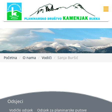
Početna
O nama
Vodiči
Sanja Buršić
Odsjeci
Vodički odsjek
Odsjek za planinarske putove