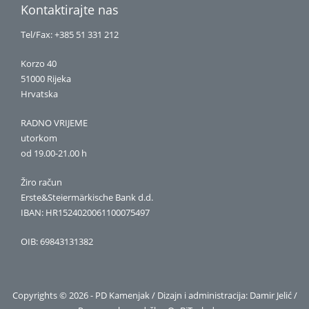
Kontaktirajte nas
Tel/Fax: +385 51 331 212
Korzo 40
51000 Rijeka
Hrvatska
RADNO VRIJEME
utorkom
od 19.00-21.00 h
Žiro račun
Erste&Steiermärkische Bank d.d.
IBAN: HR1524020061100075497
OIB: 69843131382
Copyrights © 2026 - PD Kamenjak / Dizajn i administracija: Damir Jelić /