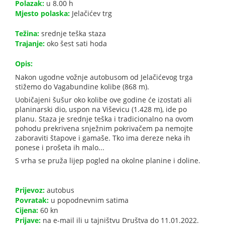
Polazak:
u 8.00 h
Mjesto polaska:
Jelačićev trg
Težina:
srednje teška staza
Trajanje:
oko šest sati hoda
Opis:
Nakon ugodne vožnje autobusom od Jelačićevog trga
stižemo do Vagabundine kolibe (868 m).
Uobičajeni šušur oko kolibe ove godine će izostati ali
planinarski dio, uspon na Viševicu (1.428 m), ide po
planu. Staza je srednje teška i tradicionalno na ovom
pohodu prekrivena snježnim pokrivačem pa nemojte
zaboraviti štapove i gamaše. Tko ima dereze neka ih
ponese i prošeta ih malo...
S vrha se pruža lijep pogled na okolne planine i doline.
Prijevoz:
autobus
Povratak:
u popodnevnim satima
Cijena:
60 kn
Prijave:
na e-mail ili u tajništvu Društva do 11.01.2022.