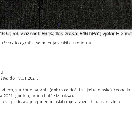
živo - fotografija se mijenja svakih 10 minuta
tu
uštva do 19.01.2021.
djeća, sunčane naočale (dobro će doći i skijaška maska), čeona la
 2021. godinu, hrana i piće iz ruksaka.
a se pridržavaju epidemioloških mjera važećih na dan izleta.