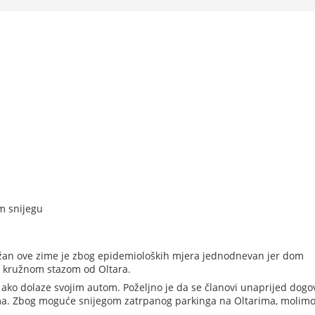
m snijegu
ižan ove zime je zbog epidemioloških mjera jednodnevan jer dom
o kružnom stazom od Oltara.
 ako dolaze svojim autom. Poželjno je da se članovi unaprijed dogo
a. Zbog moguće snijegom zatrpanog parkinga na Oltarima, molimo
.