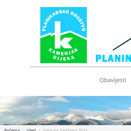
Obavijesti
Početna
Izleti
Zima na Zavižanu 2021.