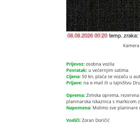
Kamera u
Prijevoz:
osobna vozila
Povratak:
u večernjim satima
Cijena:
50 kn, plaća se vozaču u au
Prijave:
na e-mail ili u tajništvu Dr
Oprema:
Zimska oprema, rezervna o
planinarska iskaznica s markicom za
Napomena:
Molimo sve planinare d
Vodiči:
Zoran Doričić