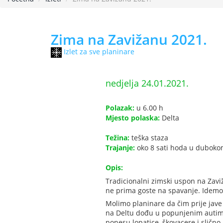
Zima na Zavižanu 2021.
Izlet za sve planinare
nedjelja 24.01.2021.
Polazak:
u 6.00 h
Mjesto polaska:
Delta
Težina:
teška staza
Trajanje:
oko 8 sati hoda u duboko
Opis:
Tradicionalni zimski uspon na Zav
ne prima goste na spavanje. Idem
Molimo planinare da čim prije jave
na Deltu dođu u popunjenim autim
ponesu lopatice, škovacere i slično