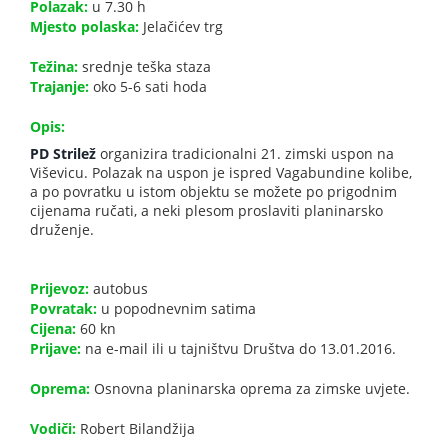
Polazak:
u 7.30 h
Mjesto polaska:
Jelačićev trg
Težina:
srednje teška staza
Trajanje:
oko 5-6 sati hoda
Opis:
PD Strilež
organizira tradicionalni 21. zimski uspon na
Viševicu. Polazak na uspon je ispred Vagabundine kolibe,
a po povratku u istom objektu se možete po prigodnim
cijenama ručati, a neki plesom proslaviti planinarsko
druženje.
Prijevoz:
autobus
Povratak:
u popodnevnim satima
Cijena:
60 kn
Prijave:
na e-mail ili u tajništvu Društva do 13.01.2016.
Oprema:
Osnovna planinarska oprema za zimske uvjete.
Vodiči:
Robert Bilandžija