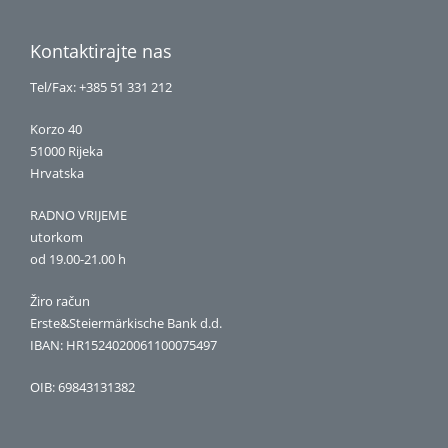
Kontaktirajte nas
Tel/Fax: +385 51 331 212
Korzo 40
51000 Rijeka
Hrvatska
RADNO VRIJEME
utorkom
od 19.00-21.00 h
Žiro račun
Erste&Steiermärkische Bank d.d.
IBAN: HR1524020061100075497
OIB: 69843131382