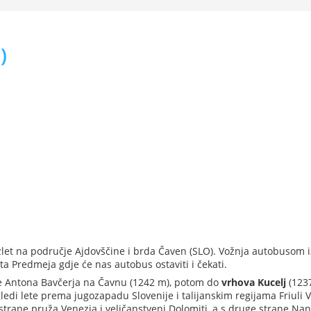
)
izlet na područje Ajdovščine i brda Čaven (SLO). Vožnja autobusom i
a Predmeja gdje će nas autobus ostaviti i čekati.
e Antona Bavčerja na Čavnu (1242 m), potom do
vrhova Kucelj
(1237
di lete prema jugozapadu Slovenije i talijanskim regijama Friuli 
trane pruža Venezia i veličanstveni Dolomiti, a s druge strane Nan