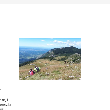
z
 m) i
Venezia
os i