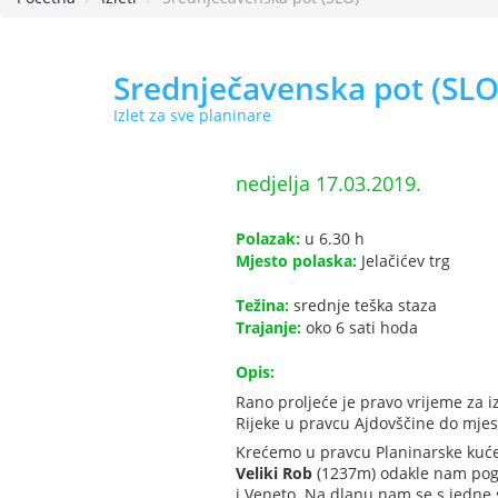
Srednječavenska pot (SLO
Izlet za sve planinare
nedjelja 17.03.2019.
Polazak:
u 6.30 h
Mjesto polaska:
Jelačićev trg
Težina:
srednje teška staza
Trajanje:
oko 6 sati hoda
Opis:
Rano proljeće je pravo vrijeme za 
Rijeke u pravcu Ajdovščine do mjest
Krećemo u pravcu Planinarske kuć
Veliki Rob
(1237m) odakle nam pogle
i Veneto. Na dlanu nam se s jedne s