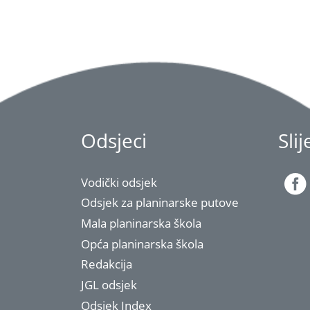
Odsjeci
Sli
Vodički odsjek
Odsjek za planinarske putove
Mala planinarska škola
Opća planinarska škola
Redakcija
JGL odsjek
Odsjek Index