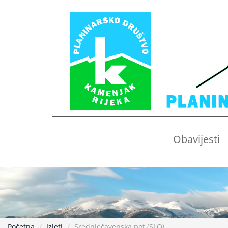
Obavijesti
Početna
Izleti
Srednječavenska pot (SLO)