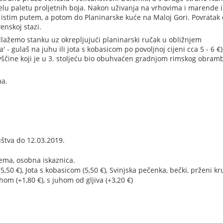
jelu paletu proljetnih boja. Nakon uživanja na vrhovima i marende i
istim putem, a potom do Planinarske kuće na Maloj Gori. Povratak
enskoj stazi.
lažemo stanku uz okrepljujući planinarski ručak u obližnjem
 - gulaš na juhu ili jota s kobasicom po povoljnoj cijeni cca 5 - 6 €),
vščine koji je u 3. stoljeću bio obuhvaćen gradnjom rimskog obra
ma.
uštva do 12.03.2019.
ma, osobna iskaznica.
5,50 €), Jota s kobasicom (5,50 €), Svinjska pečenka, bečki, prženi k
uhom (+1,80 €), s juhom od gljiva (+3,20 €)