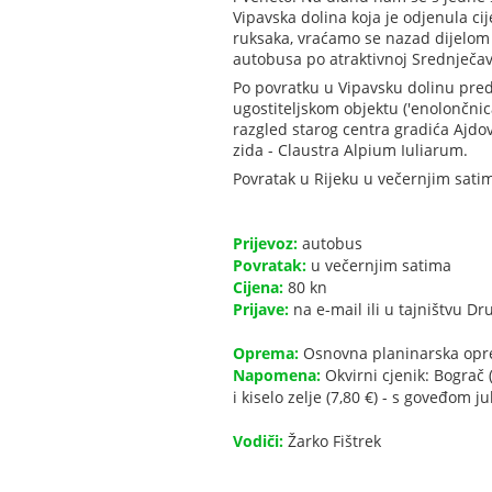
Vipavska dolina koja je odjenula ci
ruksaka, vraćamo se nazad dijelom 
autobusa po atraktivnoj Srednječav
Po povratku u Vipavsku dolinu pred
ugostiteljskom objektu ('enolončnica'
razgled starog centra gradića Ajdo
zida - Claustra Alpium Iuliarum.
Povratak u Rijeku u večernjim sati
Prijevoz:
autobus
Povratak:
u večernjim satima
Cijena:
80 kn
Prijave:
na e-mail ili u tajništvu Dr
Oprema:
Osnovna planinarska opre
Napomena:
Okvirni cjenik: Bograč (
i kiselo zelje (7,80 €) - s goveđom j
Vodiči:
Žarko Fištrek