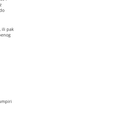
z
 do
 ili pak
mbenog
rumpiri