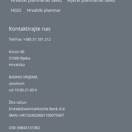
Hrvatski planinarski savez
Riječki planinarski savez
HGSS
Hrvatski planinar
Kontaktirajte nas
Tel/Fax: +385 51 331 212
Korzo 40
51000 Rijeka
Hrvatska
RADNO VRIJEME
utorkom
od 19.00-21.00 h
Žiro račun
Erste&Steiermärkische Bank d.d.
IBAN: HR1524020061100075497
OIB: 69843131382