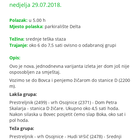
nedjelja 29.07.2018.
Polazak:
u 5.00 h
Mjesto polaska:
parkiralište Delta
Težina:
srednje teška staza
Trajanje:
oko 6 do 7,5 sati ovisno o odabranoj grupi
Opis:
Ovo je nova, jednodnevna varijanta izleta jer dom još nije
osposobljen za smještaj.
Vozimo se do Bovca i penjemo žičarom do stanice D (2200
m).
Lakša grupa:
Prestreljnik (2499) - vrh Osojnice (2371) - Dom Petra
Skalarja - stanica D žičare. Ukupno oko 4,5 sati hoda.
Nakon silaska u Bovec posjetit ćemo slap Boka, oko sat i
pol hoda.
Teža grupa:
Prestreljnik - vrh Osojnice - Hudi Vršič (2478) - Srednji