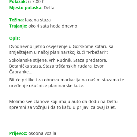
Polazak:
u 7.00 h
Mjesto polaska:
Delta
Težina:
lagana staza
Trajanje:
oko 4 sata hoda dnevno
Opis:
Dvodnevno ljetno osvježenje u Gorskome kotaru sa
smještajem u našoj planinarskoj kući "Frbežari":
Sokolanske stijene, vrh Rudnik, Staza predatora,
Botanička staza, Staza tršćanskih rudara, izvor
Čabranke...
Bit će prilike i za obnovu markacija na našim stazama te
uređenje okućnice planinarske kuće.
Molimo sve članove koji imaju auto da dođu na Deltu
spremni za vožnju i da to kažu u prijavi za ovaj izlet.
Prijevoz:
osobna vozila