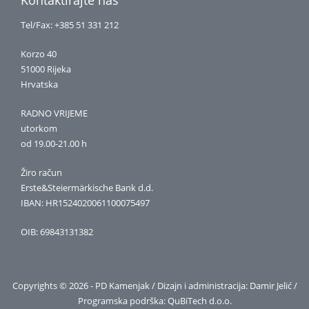
Tel/Fax: +385 51 331 212
Korzo 40
51000 Rijeka
Hrvatska
RADNO VRIJEME
utorkom
od 19.00-21.00 h
Žiro račun
Erste&Steiermärkische Bank d.d.
IBAN: HR1524020061100075497
OIB: 69843131382
Copyrights © 2026 - PD Kamenjak / Dizajn i administracija: Damir Jelić /
Programska podrška:
QuBiTech d.o.o.