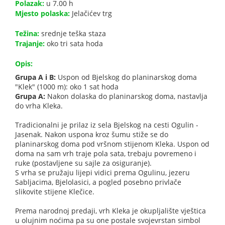
Polazak:
u 7.00 h
Mjesto polaska:
Jelačićev trg
Težina:
srednje teška staza
Trajanje:
oko tri sata hoda
Opis:
Grupa A i B:
Uspon od Bjelskog do planinarskog doma
"Klek" (1000 m): oko 1 sat hoda
Grupa A:
Nakon dolaska do planinarskog doma, nastavlja
do vrha Kleka.
Tradicionalni je prilaz iz sela Bjelskog na cesti Ogulin -
Jasenak. Nakon uspona kroz šumu stiže se do
planinarskog doma pod vršnom stijenom Kleka. Uspon od
doma na sam vrh traje pola sata, trebaju povremeno i
ruke (postavljene su sajle za osiguranje).
S vrha se pružaju lijepi vidici prema Ogulinu, jezeru
Sabljacima, Bjelolasici, a pogled posebno privlače
slikovite stijene Klečice.
Prema narodnoj predaji, vrh Kleka je okupljalište vještica
u olujnim noćima pa su one postale svojevrstan simbol