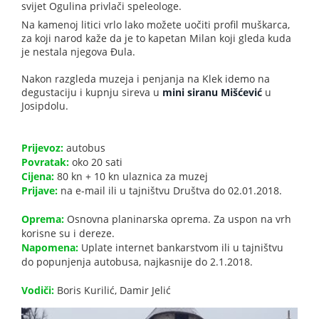
svijet Ogulina privlači speleologe.
Na kamenoj litici vrlo lako možete uočiti profil muškarca,
za koji narod kaže da je to kapetan Milan koji gleda kuda
je nestala njegova Đula.
Nakon razgleda muzeja i penjanja na Klek idemo na
degustaciju i kupnju sireva u
mini siranu Mišćević
u
Josipdolu.
Prijevoz:
autobus
Povratak:
oko 20 sati
Cijena:
80 kn + 10 kn ulaznica za muzej
Prijave:
na e-mail ili u tajništvu Društva do 02.01.2018.
Oprema:
Osnovna planinarska oprema. Za uspon na vrh
korisne su i dereze.
Napomena:
Uplate internet bankarstvom ili u tajništvu
do popunjenja autobusa, najkasnije do 2.1.2018.
Vodiči:
Boris Kurilić, Damir Jelić