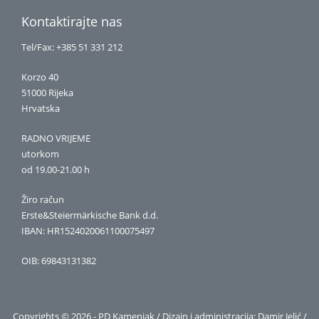
Kontaktirajte nas
Tel/Fax: +385 51 331 212
Korzo 40
51000 Rijeka
Hrvatska
RADNO VRIJEME
utorkom
od 19.00-21.00 h
Žiro račun
Erste&Steiermärkische Bank d.d.
IBAN: HR1524020061100075497
OIB: 69843131382
Copyrights © 2026 - PD Kamenjak / Dizajn i administracija: Damir Jelić /