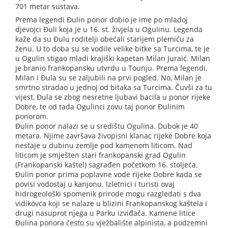
701 metar sustava.
Prema legendi Đulin ponor dobio je ime po mladoj
djevojci Đuli koja je u 16. st. živjela u Ogulinu. Legenda
kaže da su Đulu roditelji obećali starijem plemiću za
ženu. U to doba su se vodile velike bitke sa Turcima, te je
u Ogulin stigao mladi krajiški kapetan Milan Juraić. Milan
je branio frankopansku utvrdu u Tounju. Prema legendi,
Milan i Đula su se zaljubili na prvi pogled. No, Milan je
smrtno stradao u jednoj od bitaka sa Turcima. Čuvši za tu
vijest, Đula se zbog nesretne ljubavi bacila u ponor rijeke
Dobre, te od tada Ogulinci zovu taj ponor Đulinim
ponorom.
Đulin ponor nalazi se u središtu Ogulina. Dubok je 40
metara. Njime završava živopisni klanac rijeke Dobre koja
nestaje u dubinu zemlje pod kamenom liticom. Nad
liticom je smješten stari frankopanski grad Ogulin
(Frankopanski kaštel) sagrađen početkom 16. stoljeća.
Đulin ponor prima poplavne vode rijeke Dobre kada se
povisi vodostaj u kanjonu. Izletnici i turisti ovaj
hidrogeološki spomenik prirode mogu razgledati s dva
vidikovca koji se nalaze u blizini Frankopanskog kaštela i
drugi nasuprot njega u Parku izviđača. Kamene litice
Đulina ponora često su vježbalište alpinista, a podzemni