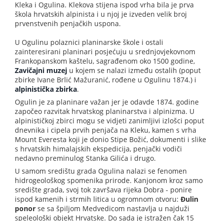
Kleka i Ogulina. Klekova stijena ispod vrha bila je prva
škola hrvatskih alpinista i u njoj je izveden velik broj
prvenstvenih penjačkih uspona.
U Ogulinu polaznici planinarske škole i ostali
zainteresirani planinari posjećuju u srednjovjekovnom
Frankopanskom kaštelu, sagrađenom oko 1500 godine,
Zavičajni muzej
u kojem se nalazi između ostalih (poput
zbirke Ivane Brlić Mažuranić, rođene u Ogulinu 1874.) i
alpinistička zbirka
.
Ogulin je za planinare važan jer je odavde 1874. godine
započeo razvitak hrvatskog planinarstva i alpinizma. U
alpinističkoj zbirci mogu se vidjeti zanimljivi izlošci poput
dnevnika i cipela prvih penjača na Kleku, kamen s vrha
Mount Everesta koji je donio Stipe Božić, dokumenti i slike
s hrvatskih himalajskih ekspedicija, penjački vodiči
nedavno preminulog Stanka Gilića i drugo.
U samom središtu grada Ogulina nalazi se fenomen
hidrogeološkog spomenika prirode. Kanjonom kroz samo
središte grada, svoj tok završava rijeka Dobra - ponire
ispod kamenih i strmih litica u ogromnom otvoru:
Đulin
ponor
se sa špiljom Medvedicom nastavlja u najduži
speleološki objekt Hrvatske. Do sada je istražen čak 15