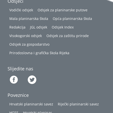
Odsjeci
Vodički odsjek
Odsjek za planinarske putove
Mala planinarska škola
Opća planinarska škola
Redakcija
JGL odsjek
Odsjek Index
Visokogorski odsjek
Odsjek za zaštitu prirode
Odsjek za gospodarstvo
Prirodoslovna i grafička škola Rijeka
Slijedite nas
Poveznice
Hrvatski planinarski savez
Riječki planinarski savez
HGSS
Hrvatski planinar