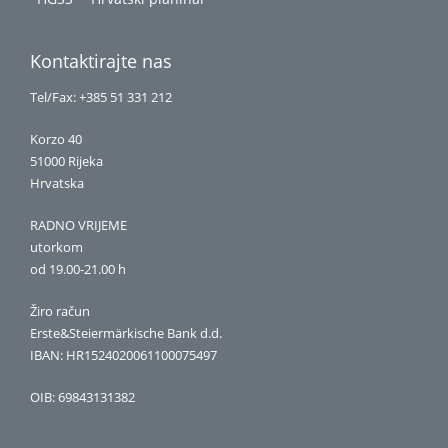
Kontaktirajte nas
Tel/Fax: +385 51 331 212
Korzo 40
51000 Rijeka
Hrvatska
RADNO VRIJEME
utorkom
od 19.00-21.00 h
Žiro račun
Erste&Steiermärkische Bank d.d.
IBAN: HR1524020061100075497
OIB: 69843131382