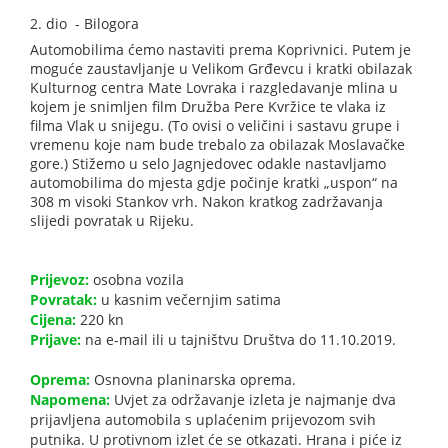
2. dio - Bilogora
Automobilima ćemo nastaviti prema Koprivnici. Putem je
moguće zaustavljanje u Velikom Grđevcu i kratki obilazak
Kulturnog centra Mate Lovraka i razgledavanje mlina u
kojem je snimljen film Družba Pere Kvržice te vlaka iz
filma Vlak u snijegu. (To ovisi o veličini i sastavu grupe i
vremenu koje nam bude trebalo za obilazak Moslavačke
gore.) Stižemo u selo Jagnjedovec odakle nastavljamo
automobilima do mjesta gdje počinje kratki „uspon“ na
308 m visoki Stankov vrh. Nakon kratkog zadržavanja
slijedi povratak u Rijeku.
Prijevoz:
osobna vozila
Povratak:
u kasnim večernjim satima
Cijena:
220 kn
Prijave:
na e-mail ili u tajništvu Društva do 11.10.2019.
Oprema:
Osnovna planinarska oprema.
Napomena:
Uvjet za održavanje izleta je najmanje dva
prijavljena automobila s uplaćenim prijevozom svih
putnika. U protivnom izlet će se otkazati. Hrana i piće iz