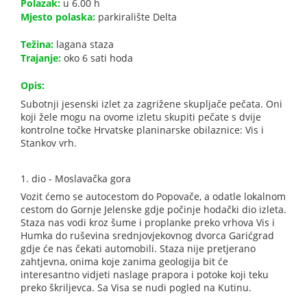
Polazak:
u 6.00 h
Mjesto polaska:
parkiralište Delta
Težina:
lagana staza
Trajanje:
oko 6 sati hoda
Opis:
Subotnji jesenski izlet za zagrižene skupljače pečata. Oni
koji žele mogu na ovome izletu skupiti pečate s dvije
kontrolne točke Hrvatske planinarske obilaznice: Vis i
Stankov vrh.
1. dio - Moslavačka gora
Vozit ćemo se autocestom do Popovače, a odatle lokalnom
cestom do Gornje Jelenske gdje počinje hodački dio izleta.
Staza nas vodi kroz šume i proplanke preko vrhova Vis i
Humka do ruševina srednjovjekovnog dvorca Garićgrad
gdje će nas čekati automobili. Staza nije pretjerano
zahtjevna, onima koje zanima geologija bit će
interesantno vidjeti naslage prapora i potoke koji teku
preko škriljevca. Sa Visa se nudi pogled na Kutinu.