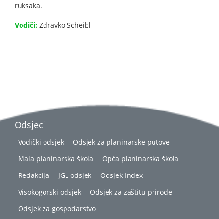
ruksaka.
Vodiči:
Zdravko Scheibl
Odsjeci
Vodički odsjek
Odsjek za planinarske putove
Mala planinarska škola
Opća planinarska škola
Redakcija
JGL odsjek
Odsjek Index
Visokogorski odsjek
Odsjek za zaštitu prirode
Odsjek za gospodarstvo