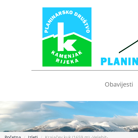
Obavijesti
Početna
Izleti
Krajačev kuk (1659 m) -Velebit-