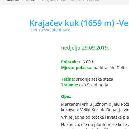
Krajačev kuk (1659 m) -Ve
Izlet za sve planinare
nedjelja 29.09.2019.
Polazak:
u 6.00 h
Mjesto polaska:
parkiralište Delta
Težina:
srednje teška staza
Trajanje:
oko 5 sati hoda
Opis:
Markantni vrh u južnom dijelu Rožan
kukova te Veliki Kozjak. Dobar je vi
Vrh je jedna od točaka Hrvatske pl
Nakon vožnje do planinarske kuće 