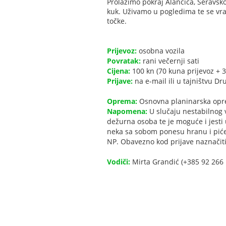
Prolazimo pokraj Alančića, Seravsk
kuk. Uživamo u pogledima te se vr
točke.
Prijevoz:
osobna vozila
Povratak:
rani večernji sati
Cijena:
100 kn (70 kuna prijevoz + 3
Prijave:
na e-mail ili u tajništvu Dr
Oprema:
Osnovna planinarska opre
Napomena:
U slučaju nestabilnog 
dežurna osoba te je moguće i jesti u
neka sa sobom ponesu hranu i piće.
NP. Obavezno kod prijave naznačiti
Vodiči:
Mirta Grandić (+385 92 266 