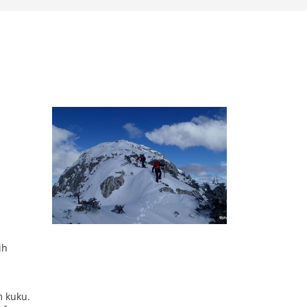
ih
m kuku.