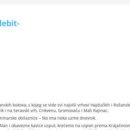
lebit-
skih kukova, s kojeg se vide svi najviši vrhovi Hajdučkih i Rožansk
dik i na Seravski vrh, Crikvenu, Gromovaču i Mali Rajinac.
aninarske obilaznice – tko ima neka uzme dnevnik.
Alan i obavezne kavice usput, krećemo na uspon prema Krajačevo