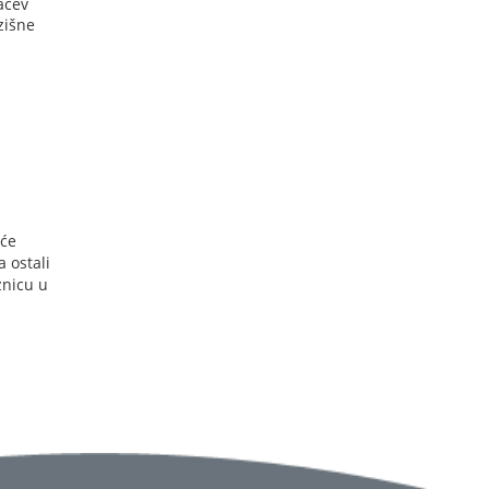
ačev
zišne
 će
a ostali
znicu u