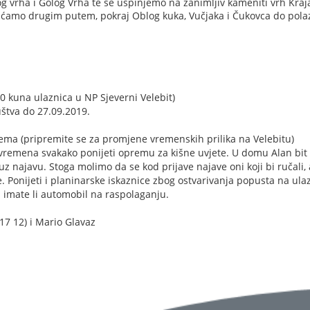
og vrha i Golog Vrha te se uspinjemo na zanimljiv kameniti vrh Kraj
aćamo drugim putem, pokraj Oblog kuka, Vučjaka i Čukovca do pola
0 kuna ulaznica u NP Sjeverni Velebit)
uštva do 27.09.2019.
ma (pripremite se za promjene vremenskih prilika na Velebitu)
vremena svakako ponijeti opremu za kišne uvjete. U domu Alan bit
z najavu. Stoga molimo da se kod prijave najave oni koji bi ručali, 
 Ponijeti i planinarske iskaznice zbog ostvarivanja popusta na ula
 imate li automobil na raspolaganju.
17 12) i Mario Glavaz