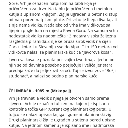
Gore. Vrh je označen natpisom na tabli koja je
pričvršćena za drvo. Na tablu je pričvršćena i metalna
kutija s upisnom knjigom. Žig je ugrađen u betonski stup
odmah pored natpisne ploče. Pri vrhu je lijepa livada, ali
s nje nema vidika. Nedaleko od vrha ima vidikovac sa
lijepim pogledom na mjesto Ravna Gora. Na samom vrhu
nedostatak vidika nadomješta 13 metara visoka željezna
razgledna piramida.S nje se pruža širok vidik na cijeli
Gorski kotar i u Sloveniju sve do Alpa. Oko 150 metara od
vidikovca nalazi se planinarska kućica "Javorova kosa" .
Javorova kosa je poznata po svojim izvorima, a jedan od
njih se od davnina posebno posjećuje i veliča jer stara
predaja kaže da je ljekovit za oči. Taj se izvor zove "Božji
studenac", a nalazi se podno planinarske kuće.
ČELIMBAŠA - 1085 m (Mrkopalj)
Vrh je travnat, a vidik s njega je otvoren samo prema
sjeveru. Vrh je označen tuljcem na kojem je ispisana
kontrolna točka GPP (Goranskog planinarskog puta). U
tuljcu se nalazi upisna knjiga i gumeni planinarski žig.
Drugi planinarski žig je ugrađen u stijenu pored upisne
kutije. Na jednom kamenu je ispisano ime i nadmorska