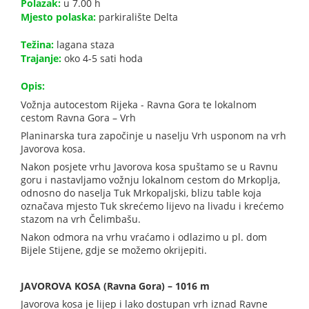
Polazak:
u 7.00 h
Mjesto polaska:
parkiralište Delta
Težina:
lagana staza
Trajanje:
oko 4-5 sati hoda
Opis:
Vožnja autocestom Rijeka - Ravna Gora te lokalnom
cestom Ravna Gora – Vrh
Planinarska tura započinje u naselju Vrh usponom na vrh
Javorova kosa.
Nakon posjete vrhu Javorova kosa spuštamo se u Ravnu
goru i nastavljamo vožnju lokalnom cestom do Mrkoplja,
odnosno do naselja Tuk Mrkopaljski, blizu table koja
označava mjesto Tuk skrećemo lijevo na livadu i krećemo
stazom na vrh Čelimbašu.
Nakon odmora na vrhu vraćamo i odlazimo u pl. dom
Bijele Stijene, gdje se možemo okrijepiti.
JAVOROVA KOSA (Ravna Gora) –
1016 m
Javorova kosa je lijep i lako dostupan vrh iznad Ravne