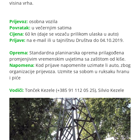
visina vrha.
Prijevoz:
osobna vozila
Povratak:
u večernjim satima
Cijena:
60 kn (daje se vozaču prilikom ulaska u auto)
Prijave:
na e-mail ili u tajništvu Društva do 04.10.2019.
Oprema:
Standardna planinarska oprema prilagođena
promjenjivim vremenskim uvjetima sa zaštitom od kiše.
Napomena:
Kod prijave napomenite uzimate li auto, zbog
organizacije prijevoza. Uzmite sa sobom u ruksaku hranu
i piće
Vodiči:
Tonček Kezele (+385 91 112 05 25), Silvio Kezele