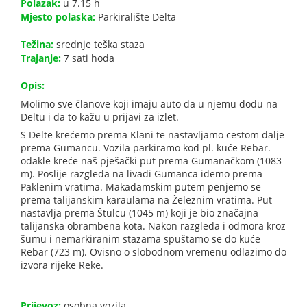
Polazak:
u 7.15 h
Mjesto polaska:
Parkiralište Delta
Težina:
srednje teška staza
Trajanje:
7 sati hoda
Opis:
Molimo sve članove koji imaju auto da u njemu dođu na
Deltu i da to kažu u prijavi za izlet.
S Delte krećemo prema Klani te nastavljamo cestom dalje
prema Gumancu. Vozila parkiramo kod pl. kuće Rebar.
odakle kreće naš pješački put prema Gumanačkom (1083
m). Poslije razgleda na livadi Gumanca idemo prema
Paklenim vratima. Makadamskim putem penjemo se
prema talijanskim karaulama na Železnim vratima. Put
nastavlja prema Štulcu (1045 m) koji je bio značajna
talijanska obrambena kota. Nakon razgleda i odmora kroz
šumu i nemarkiranim stazama spuštamo se do kuće
Rebar (723 m). Ovisno o slobodnom vremenu odlazimo do
izvora rijeke Reke.
Prijevoz:
osobna vozila