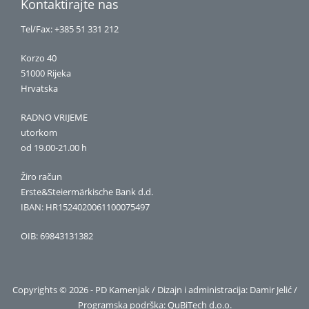
Kontaktirajte nas
Tel/Fax: +385 51 331 212
Korzo 40
51000 Rijeka
Hrvatska
RADNO VRIJEME
utorkom
od 19.00-21.00 h
Žiro račun
Erste&Steiermärkische Bank d.d.
IBAN: HR1524020061100075497
OIB: 69843131382
Copyrights © 2026 - PD Kamenjak / Dizajn i administracija: Damir Jelić /
Programska podrška:
QuBiTech d.o.o.