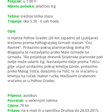
Polazak:
u 7.00 h
Mjesto polaska:
Jelačićev trg
Težina:
srednje teška staza
Trajanje:
oko 5.30 - 6 sati hoda
Opis:
Iz mjesta Polhov Gradec (20 km zapadno od Ljubljane)
krećemo prema Polhograjskoj Grmadi stazom "Čez
Ravnek". Prolazimo pokraj planinarskog doma PD
Blagajana te nastavljamo preko Male Grmade na
Grmadu. Tko posjeduje dnevnik Slovenske planinske poti
ovdje može udariti žig. Nastavljamo dalje prema Tošču,
gdje usput prolazimo pokraj kmetije Gonte, prelazimo
preko Malog Tošča, dolazimo na Tošč, te se vraćamo u
kmetiju na ručak. Nakon ručka, Mačkovim Grabenom
vraćamo se u Polhov Gradec.
Prijevoz:
autobus
Povratak:
u večernjim satima
Cijena:
70 kn
Prijave:
na e-mail ili u tajništvu Društva do 24.03.2015.