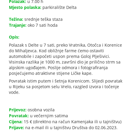
Polazak:
u 7.00 h
Mjesto polaska:
parkiralište Delta
Težina:
srednje teška staza
Trajanje:
oko 7 sati hoda
Opis:
Polazak s Delte u 7 sati, preko Vratnika, Otočca i Korenice
do Mihaljevca. Kod obližnje farme ćemo ostaviti
automobile i započeti uspon prema Goloj Plješivici.
Visinska razlika je 1000 m, završni dio je prilično strm sa
alpskim ugođajem. Poslije odmora i fotografiranja
posjećujemo atraktivne stijene Ličke kape.
Povratak istim putem i šetnja Korenicom. Slijedi povratak
u Rijeku sa posjetom selu Vrelo, razgled izvora i točenje
vode.
Prijevoz:
osobna vozila
Povratak:
u večernjim satima
Cijena:
15 € (direktno na račun Kamenjaka ili u tajništvu)
Prijave:
na e-mail ili u tajništvu Društva do 02.06.2023.