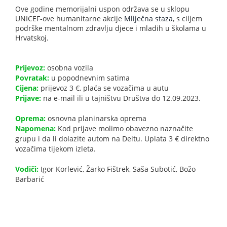
Ove godine memorijalni uspon održava se u sklopu
UNICEF-ove humanitarne akcije
Mliječna staza
, s ciljem
podrške mentalnom zdravlju djece i mladih u školama u
Hrvatskoj.
Prijevoz:
osobna vozila
Povratak:
u popodnevnim satima
Cijena:
prijevoz 3 €, plaća se vozačima u autu
Prijave:
na e-mail ili u tajništvu Društva do 12.09.2023.
Oprema:
osnovna planinarska oprema
Napomena:
Kod prijave molimo obavezno naznačite
grupu i da li dolazite autom na Deltu. Uplata 3 € direktno
vozačima tijekom izleta.
Vodiči:
Igor Korlević, Žarko Fištrek, Saša Subotić, Božo
Barbarić