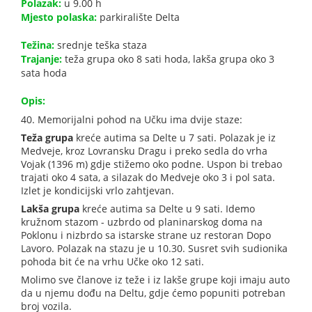
Polazak:
u 9.00 h
Mjesto polaska:
parkiralište Delta
Težina:
srednje teška staza
Trajanje:
teža grupa oko 8 sati hoda, lakša grupa oko 3
sata hoda
Opis:
40. Memorijalni pohod na Učku ima dvije staze:
Teža grupa
kreće autima sa Delte u 7 sati. Polazak je iz
Medveje, kroz Lovransku Dragu i preko sedla do vrha
Vojak (1396 m) gdje stižemo oko podne. Uspon bi trebao
trajati oko 4 sata, a silazak do Medveje oko 3 i pol sata.
Izlet je kondicijski vrlo zahtjevan.
Lakša grupa
kreće autima sa Delte u 9 sati. Idemo
kružnom stazom - uzbrdo od planinarskog doma na
Poklonu i nizbrdo sa istarske strane uz restoran Dopo
Lavoro. Polazak na stazu je u 10.30. Susret svih sudionika
pohoda bit će na vrhu Učke oko 12 sati.
Molimo sve članove iz teže i iz lakše grupe koji imaju auto
da u njemu dođu na Deltu, gdje ćemo popuniti potreban
broj vozila.