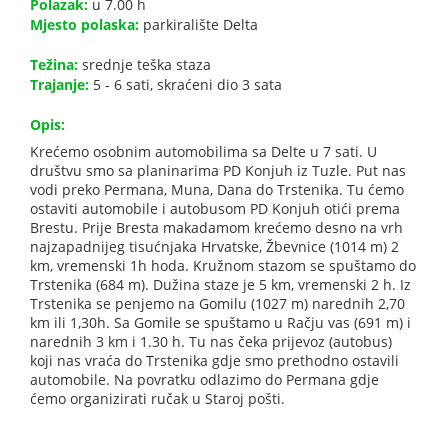
Polazak:
u 7.00 h
Mjesto polaska:
parkiralište Delta
Težina:
srednje teška staza
Trajanje:
5 - 6 sati, skraćeni dio 3 sata
Opis:
Krećemo osobnim automobilima sa Delte u 7 sati. U
društvu smo sa planinarima PD Konjuh iz Tuzle. Put nas
vodi preko Permana, Muna, Dana do Trstenika. Tu ćemo
ostaviti automobile i autobusom PD Konjuh otići prema
Brestu. Prije Bresta makadamom krećemo desno na vrh
najzapadnijeg tisućnjaka Hrvatske, Žbevnice (1014 m) 2
km, vremenski 1h hoda. Kružnom stazom se spuštamo do
Trstenika (684 m). Dužina staze je 5 km, vremenski 2 h. Iz
Trstenika se penjemo na Gomilu (1027 m) narednih 2,70
km ili 1,30h. Sa Gomile se spuštamo u Račju vas (691 m) i
narednih 3 km i 1.30 h. Tu nas čeka prijevoz (autobus)
koji nas vraća do Trstenika gdje smo prethodno ostavili
automobile. Na povratku odlazimo do Permana gdje
ćemo organizirati ručak u Staroj pošti.