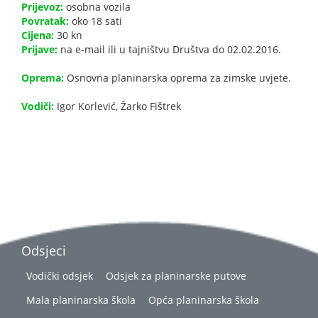
Prijevoz:
osobna vozila
Povratak:
oko 18 sati
Cijena:
30 kn
Prijave:
na e-mail ili u tajništvu Društva do 02.02.2016.
Oprema:
Osnovna planinarska oprema za zimske uvjete.
Vodiči:
Igor Korlević, Žarko Fištrek
Odsjeci
Vodički odsjek
Odsjek za planinarske putove
Mala planinarska škola
Opća planinarska škola