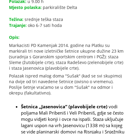
Polazak:
u 9.00 h
Mjesto polaska:
parkiralište Delta
Težina:
srednje teška staza
Trajanje:
oko 6-7 sati hoda
Opis:
Markacisti PD Kamenjak 2014. godine na Platku su
markirali tri nove izletničke šetnice ukupne dužine 23 km
(suradnja s Goranskim sportskim centrom i PGŽ): staza
Sleme (žutobijele crte), staza Radeševo (zelenobijele crte)
i staza Jasenovica (plavobijele crte).
Polazak ispred malog doma "Sušak" (kad se svi skupimo)
na dvije od tri navedene šetnice (ovisno o vremenu).
Poslije šetnje vraćamo se u dom "Sušak" na odmor i
okrepu (fakultativno).
Šetnica „Jasenovica“ (plavobijele crte)
vodi
poljama Mali Pribeniš i Veli Pribeniš, gdje se često
mogu vidjeti konji i ovce na ispaši. Staza uključuje
lagani uspon na vrh Jasenovicu (1338 m) sa kojeg
se vide planinarski domovi na Risnjaku i Snježniku