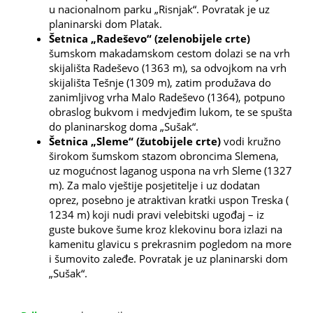
u nacionalnom parku „Risnjak“. Povratak je uz
planinarski dom Platak.
Šetnica „Radeševo“ (zelenobijele crte)
šumskom makadamskom cestom dolazi se na vrh
skijališta Radeševo (1363 m), sa odvojkom na vrh
skijališta Tešnje (1309 m), zatim produžava do
zanimljivog vrha Malo Radeševo (1364), potpuno
obraslog bukvom i medvjeđim lukom, te se spušta
do planinarskog doma „Sušak“.
Šetnica „Sleme“ (žutobijele crte)
vodi kružno
širokom šumskom stazom obroncima Slemena,
uz mogućnost laganog uspona na vrh Sleme (1327
m). Za malo vještije posjetitelje i uz dodatan
oprez, posebno je atraktivan kratki uspon Treska (
1234 m) koji nudi pravi velebitski ugođaj – iz
guste bukove šume kroz klekovinu bora izlazi na
kamenitu glavicu s prekrasnim pogledom na more
i šumovito zaleđe. Povratak je uz planinarski dom
„Sušak“.