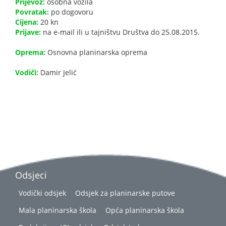
Prijevoz:
osobna vozila
Povratak:
po dogovoru
Cijena:
20 kn
Prijave:
na e-mail ili u tajništvu Društva do 25.08.2015.
Oprema:
Osnovna planinarska oprema
Vodiči:
Damir Jelić
Odsjeci
Vodički odsjek
Odsjek za planinarske putove
Mala planinarska škola
Opća planinarska škola