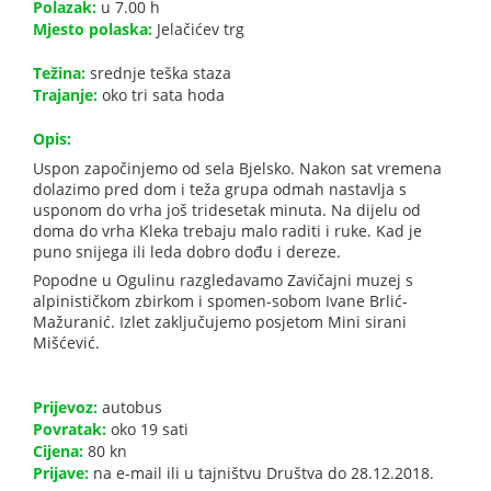
Polazak:
u 7.00 h
Mjesto polaska:
Jelačićev trg
Težina:
srednje teška staza
Trajanje:
oko tri sata hoda
Opis:
Uspon započinjemo od sela Bjelsko. Nakon sat vremena
dolazimo pred dom i teža grupa odmah nastavlja s
usponom do vrha još tridesetak minuta. Na dijelu od
doma do vrha Kleka trebaju malo raditi i ruke. Kad je
puno snijega ili leda dobro dođu i dereze.
Popodne u Ogulinu razgledavamo Zavičajni muzej s
alpinističkom zbirkom i spomen-sobom Ivane Brlić-
Mažuranić. Izlet zaključujemo posjetom Mini sirani
Mišćević.
Prijevoz:
autobus
Povratak:
oko 19 sati
Cijena:
80 kn
Prijave:
na e-mail ili u tajništvu Društva do 28.12.2018.