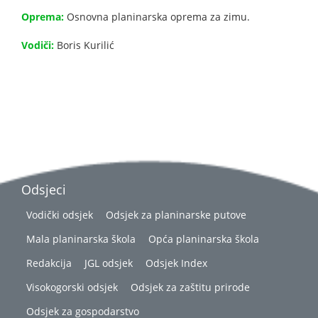
Oprema:
Osnovna planinarska oprema za zimu.
Vodiči:
Boris Kurilić
Odsjeci
Vodički odsjek
Odsjek za planinarske putove
Mala planinarska škola
Opća planinarska škola
Redakcija
JGL odsjek
Odsjek Index
Visokogorski odsjek
Odsjek za zaštitu prirode
Odsjek za gospodarstvo