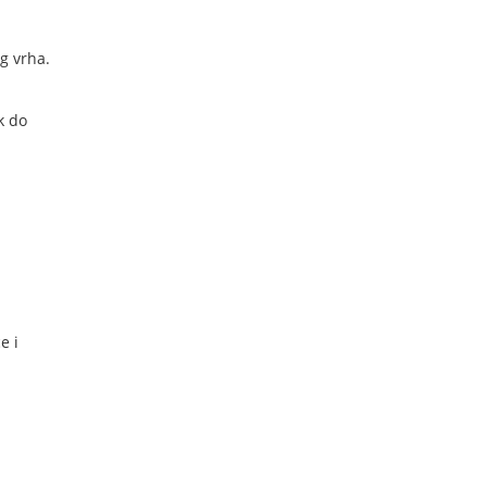
g vrha.
k do
e i