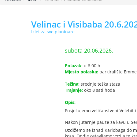
Velinac i Visibaba 20.6.20
Izlet za sve planinare
subota 20.06.2026.
Polazak:
u 6.00 h
Mjesto polaska:
parkiralište Emme
Težina:
srednje teška staza
Trajanje:
oko 8 sati hoda
Opis:
Posjećujemo veličanstveni Velebit i 
Nakon jutarnje pauze za kavu u Se
Uzdižemo se iznad Karlobaga do mje
kosa. Ondje ostavljamo vozila te k