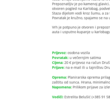
Prepoznatljiv je po kamenoj glavici,
otvoren pogled na Karlobag, podvele
Staza dijelom vodi kroz šumu, a z
Povratak je kružno, spajamo se na
Vrh je potpuno je otvoren i prepozn
auta i usputno kupanje u karlobag
Prijevoz:
osobna vozila
Povratak:
u večernjim satima
Cijena:
20 € prijevoz na račun Druš
Prijave:
na e-mail ili u tajništvu Dr
Oprema:
Planirarska oprema prila
zaštitu od sunca. Hrana, minimalno 
Napomena:
Prilikom prijave za izlet
Vodiči:
Estrelita Belušić (+385 91 5