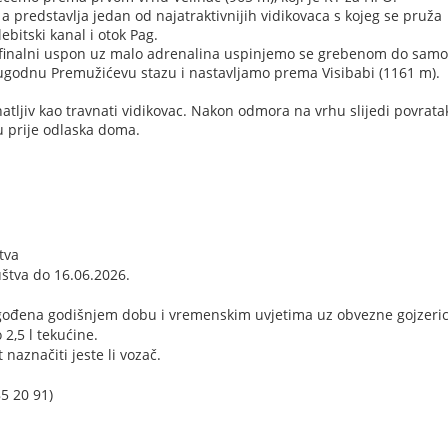
 a predstavlja jedan od najatraktivnijih vidikovaca s kojeg se pruža
bitski kanal i otok Pag.
a finalni uspon uz malo adrenalina uspinjemo se grebenom do samo
 ugodnu Premužićevu stazu i nastavljamo prema Visibabi (1161 m).
atljiv kao travnati vidikovac. Nakon odmora na vrhu slijedi povrata
u prije odlaska doma.
tva
uštva do 16.06.2026.
gođena godišnjem dobu i vremenskim uvjetima uz obvezne gojzeric
2,5 l tekućine.
 naznačiti jeste li vozač.
85 20 91)