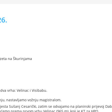
26.
zeta na Škurinjama
dva vrha: Velinac i Visibabu.
nju, nastavljamo vožnju magistralom.
sta Sušanj Cesarički, zatim se odvajamo na planinski prijevoj Da
rećemo prema prvom vrhu Velinac (965 m), koji je KT za HPO.