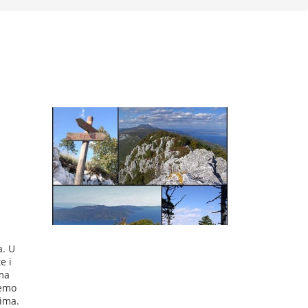
a. U
e i
ma
demo
tima.