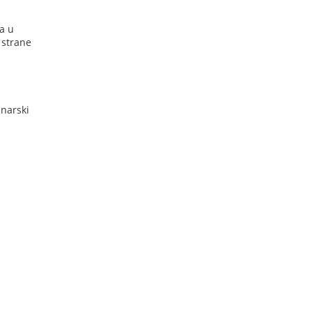
va u
 strane
inarski