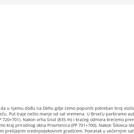
 da u njemu dođu na Deltu gdje ćemo popuniti potreban broj vozil
ču. Put traje nešto manje od sat vremena. U Brseču parkiramo aut
 720+701). Nakon vrha Sisol (835 m) i kraćeg odmora krećemo pre
imo kraj prirodnog okna Provrtenica (PP 701+700). Nakon Šikovca i
im prelijepim srednjovjekovnim gradićem. Povratak u večernjim sa