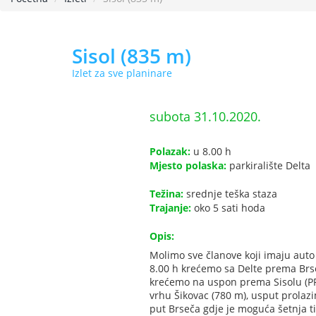
Sisol (835 m)
Izlet za sve planinare
subota 31.10.2020.
Polazak:
u 8.00 h
Mjesto polaska:
parkiralište Delta
Težina:
srednje teška staza
Trajanje:
oko 5 sati hoda
Opis:
Molimo sve članove koji imaju auto
8.00 h krećemo sa Delte prema Brse
krećemo na uspon prema Sisolu (PP
vrhu Šikovac (780 m), usput prolaz
put Brseča gdje je moguća šetnja t