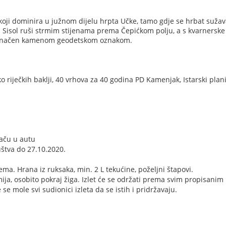
a koji dominira u južnom dijelu hrpta Učke, tamo gdje se hrbat suža
u Sisol ruši strmim stijenama prema Čepićkom polju, a s kvarnerske
 označen kamenom geodetskom oznakom.
o riječkih baklji, 40 vrhova za 40 godina PD Kamenjak, Istarski plan
začu u autu
uštva do 27.10.2020.
a. Hrana iz ruksaka, min. 2 L tekućine, poželjni štapovi.
ja, osobito pokraj žiga. Izlet će se održati prema svim propisanim
e mole svi sudionici izleta da se istih i pridržavaju.