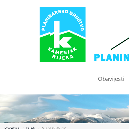
Obavijesti
Početna
Izleti
Sisol (835 m)