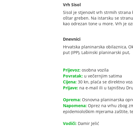
Vrh Sisol
Sisol je stjenovit vrh strmih stran
oštar greben. Na istarsku se stran
kao odrezan tone u more. Vrh je
Dnevnici
Hrvatska planinarska obilaznica, Ok
put (IPP), Labinski planinarski put,
Prijevoz:
osobna vozila
Povratak:
u večernjim satima
Cijena:
30 kn, plaća se direktno vo
Prijave:
na e-mail ili u tajništvu Dr
Oprema:
Osnovna planinarska oprem
Napomena:
Oprez na vrhu zbog zmi
epidemiološkim mjerama zaštite, te s
Vodiči:
Damir Jelić