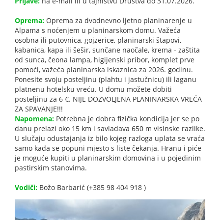
Prijave:
na e-mail ili u tajništvu Društva do 31.07.2026.
Oprema:
Oprema za dvodnevno ljetno planinarenje u
Alpama s noćenjem u planinarskom domu. Važeća
osobna ili putovnica, gojzerice, planinarski štapovi,
kabanica, kapa ili šešir, sunčane naočale, krema - zaštita
od sunca, čeona lampa, higijenski pribor, komplet prve
pomoći, važeća planinarska iskaznica za 2026. godinu.
Ponesite svoju posteljinu (plahtu i jastučnicu) ili laganu
platnenu hotelsku vreću. U domu možete dobiti
posteljinu za 6 €. NIJE DOZVOLJENA PLANINARSKA VREĆA
ZA SPAVANJE!!!
Napomena:
Potrebna je dobra fizička kondicija jer se po
danu prelazi oko 15 km i savladava 650 m visinske razlike.
U slučaju odustajanja iz bilo kojeg razloga uplata se vraća
samo kada se popuni mjesto s liste čekanja. Hranu i piće
je moguće kupiti u planinarskim domovina i u pojedinim
pastirskim stanovima.
Vodiči:
Božo Barbarić (+385 98 404 918 )