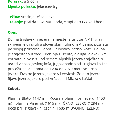
Polazak:
u 5.00 h
Mjesto polaska:
Jelačićev trg
Težina:
srednje teška staza
Trajanje:
prvi dan 5-6 sati hoda, drugi dan 6-7 sati hoda
Opis:
Dolina triglavskih jezera - smještena unutar NP Triglav
skriveni je dragulj u slovenskim Julijskim Alpama, poznata
po svojoj prirodnoj ljepoti i biološkoj raznolikosti. Dolina
je smještena između Bohinja i Trente, a duga je oko 8 km.
Poznata je po nizu od sedam alpskih jezera smještenih
usred visokogorskog krša, jugozapadno od Triglava koji se
protežu na visinama od 1294 do 2070 metara: Črno
jezero, Dvojno jezero, Jezero v Ledvicah, Zeleno jezero,
Rjavo jezero, Jezero pod Vršacem i Mlaka v Laštah.
Subota
Planina Blato (1147 m) - Koča na planini pri Jezeru (1453
m) - planina Viševnik (1615 m) - ČRNO JEZERO (1294 m) -
Koča pri Triglavskih jezerih (1685 m DVOJNO JEZERO)