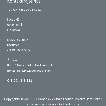
Kontaktirajte nas
Tel/Fax: +385 51 331 212
Korzo 40
51000 Rijeka
Hrvatska
RADNO VRIJEME
utorkom
od 19.00-21.00 h
Žiro račun
Erste&Steiermärkische Bank d.d.
IBAN: HR1524020061100075497
OIB: 69843131382
Copyrights © 2026 - PD Kamenjak / Dizajn i administracija: Damir Jelić /
Programska podrška:
QuBiTech d.o.o.