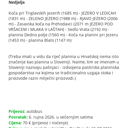
Nedjelja
Koča pri Triglavskih jezerih (1685 m) - JEZERO V LEDICAH
(1831 m) - ZELENO JEZERO (1988 m) - RJAVO JEZERO (2006
m) - Zasavska koča na Prehodavci (2071 m JEZERO POD
VRŠACEM i MLAKA V LAŠTAH) - Sedlo Vrata (2192 m) -
planina Dedno polje (1560 m) - Koča na planini pri Jezeru
(1453 m) - planina Blato (1147 m)
(Treba imati u vidu da riječ planina u Hrvatskoj nema isto
značenje kao planina u Sloveniji. Naime, tim se imenom u
Sloveniji nazivaju pašnjaci - izdvojena pastirska planinska
gospodarstva na kojima se tradicionalno uzgaja stoka i
proizvode razni mliječni proizvodi.)
Prijevoz:
autobus
Povratak:
6. rujna 2026. u večernjim satima
Cijena:
70 € (prijevoz i noćenje)