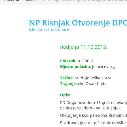
NP Risnjak Otvorenje DPO
Izlet za sve planinare
nedjelja 11.10.2015.
Polazak:
u 6.30 h
Mjesto polaska:
Jelačićev trg
Težina:
srednje teška staza
Trajanje:
oko 7 sati hoda
Opis:
PD Duga povodom 15 god. osnivanja
Schlosserov dom - Veliki Risnjak.
Okupljanje kod pansiona Risnjak (Be
Pozdravni govor i piće dobrodošlice 