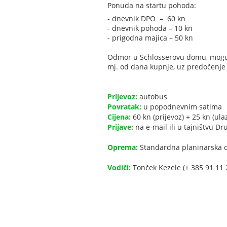
Ponuda na startu pohoda:
- dnevnik DPO – 60 kn
- dnevnik pohoda – 10 kn
- prigodna majica – 50 kn
Odmor u Schlosserovu domu, moguć r
mj. od dana kupnje, uz predočenje
Prijevoz:
autobus
Povratak:
u popodnevnim satima
Cijena:
60 kn (prijevoz) + 25 kn (ul
Prijave:
na e-mail ili u tajništvu Dr
Oprema:
Standardna planinarska o
Vodiči:
Tonček Kezele (+ 385 91 11 