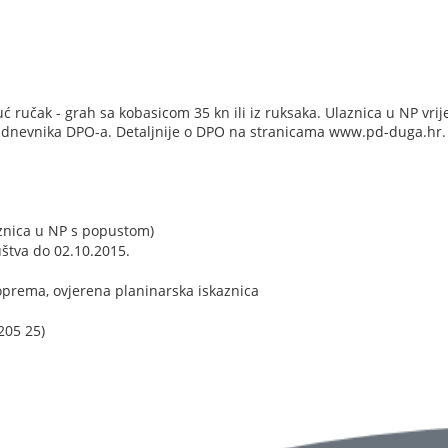
učak - grah sa kobasicom 35 kn ili iz ruksaka. Ulaznica u NP vrij
 dnevnika DPO-a. Detaljnije o DPO na stranicama www.pd-duga.hr.
aznica u NP s popustom)
uštva do 02.10.2015.
prema, ovjerena planinarska iskaznica
205 25)