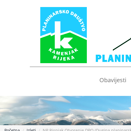
Obavijesti
Početna
Izleti
NP Risnjak Otvorenje DPO (Dugina planinarsk