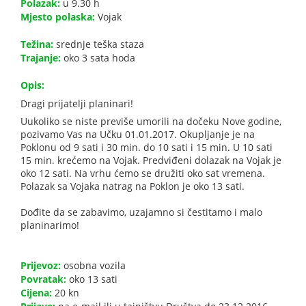
Polazak:
u 9.30 h
Mjesto polaska:
Vojak
Težina:
srednje teška staza
Trajanje:
oko 3 sata hoda
Opis:
Dragi prijatelji planinari!
Uukoliko se niste previše umorili na dočeku Nove godine,
pozivamo Vas na Učku 01.01.2017. Okupljanje je na
Poklonu od 9 sati i 30 min. do 10 sati i 15 min. U 10 sati
15 min. krećemo na Vojak. Predviđeni dolazak na Vojak je
oko 12 sati. Na vrhu ćemo se družiti oko sat vremena.
Polazak sa Vojaka natrag na Poklon je oko 13 sati.
Dođite da se zabavimo, uzajamno si čestitamo i malo
planinarimo!
Prijevoz:
osobna vozila
Povratak:
oko 13 sati
Cijena:
20 kn