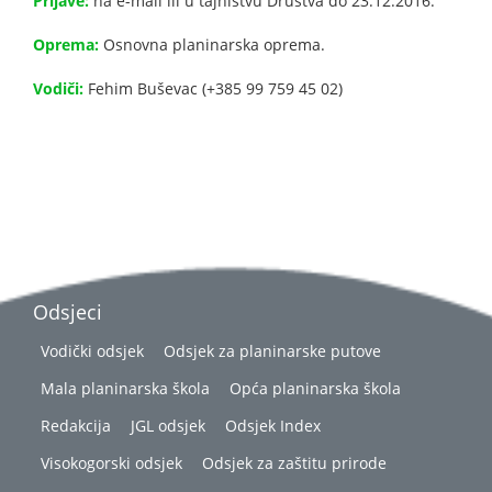
Prijave:
na e-mail ili u tajništvu Društva do 23.12.2016.
Oprema:
Osnovna planinarska oprema.
Vodiči:
Fehim Buševac (+385 99 759 45 02)
Odsjeci
Vodički odsjek
Odsjek za planinarske putove
Mala planinarska škola
Opća planinarska škola
Redakcija
JGL odsjek
Odsjek Index
Visokogorski odsjek
Odsjek za zaštitu prirode