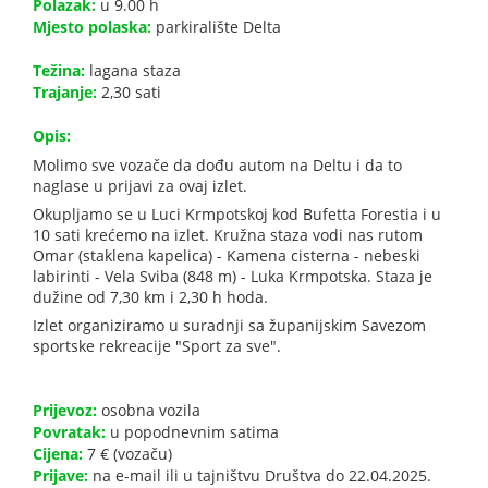
Polazak:
u 9.00 h
Mjesto polaska:
parkiralište Delta
Težina:
lagana staza
Trajanje:
2,30 sati
Opis:
Molimo sve vozače da dođu autom na Deltu i da to
naglase u prijavi za ovaj izlet.
Okupljamo se u Luci Krmpotskoj kod Bufetta Forestia i u
10 sati krećemo na izlet. Kružna staza vodi nas rutom
Omar (staklena kapelica) - Kamena cisterna - nebeski
labirinti - Vela Sviba (848 m) - Luka Krmpotska. Staza je
dužine od 7,30 km i 2,30 h hoda.
Izlet organiziramo u suradnji sa županijskim Savezom
sportske rekreacije "Sport za sve".
Prijevoz:
osobna vozila
Povratak:
u popodnevnim satima
Cijena:
7 € (vozaču)
Prijave:
na e-mail ili u tajništvu Društva do 22.04.2025.