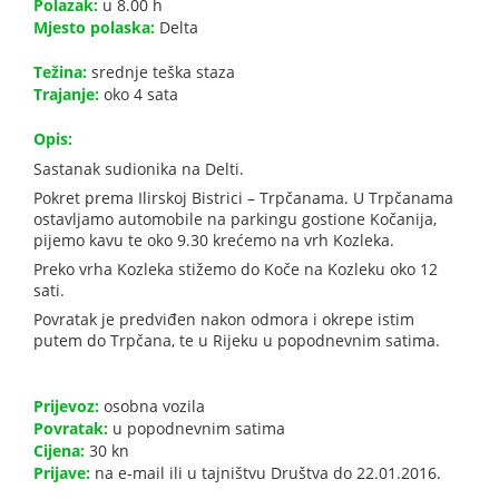
Polazak:
u 8.00 h
Mjesto polaska:
Delta
Težina:
srednje teška staza
Trajanje:
oko 4 sata
Opis:
Sastanak sudionika na Delti.
Pokret prema Ilirskoj Bistrici – Trpčanama. U Trpčanama
ostavljamo automobile na parkingu gostione Kočanija,
pijemo kavu te oko 9.30 krećemo na vrh Kozleka.
Preko vrha Kozleka stižemo do Koče na Kozleku oko 12
sati.
Povratak je predviđen nakon odmora i okrepe istim
putem do Trpčana, te u Rijeku u popodnevnim satima.
Prijevoz:
osobna vozila
Povratak:
u popodnevnim satima
Cijena:
30 kn
Prijave:
na e-mail ili u tajništvu Društva do 22.01.2016.