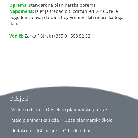
Oprema:
standardna planinarska oprema
Napomena:
Izlet je trebao biti održan 9.1.2016., te je
odgođen za ovaj datum zbog vremenskih neprilika toga
dana.
Vodiči:
Žarko Fištrek (+385 91 598 52 32)
Odsjeci
Vodički odsjek
Odsjek za planinarske putove
Mala planinarska škola
Opća planinarska škola
Redakcija
JGL odsjek
Odsjek Index