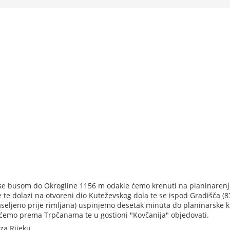
e busom do Okrogline 1156 m odakle ćemo krenuti na planinarenj
 te dolazi na otvoreni dio Kuteževskog dola te se ispod Gradišča (8
naseljeno prije rimljana) uspinjemo desetak minuta do planinarske 
emo prema Trpčanama te u gostioni "Kovčanija" objedovati.
za Rijeku.