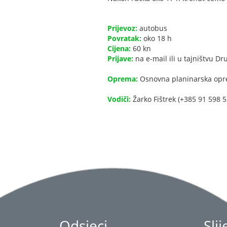
Prijevoz:
autobus
Povratak:
oko 18 h
Cijena:
60 kn
Prijave:
na e-mail ili u tajništvu Dr
Oprema:
Osnovna planinarska opr
Vodiči:
Žarko Fištrek (+385 91 598 5
Odsjeci
Sli