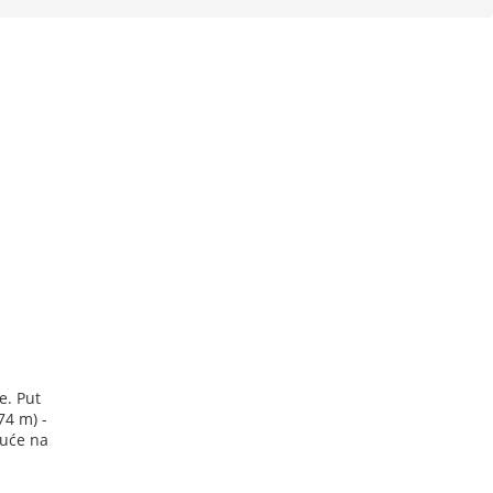
e. Put
74 m) -
kuće na