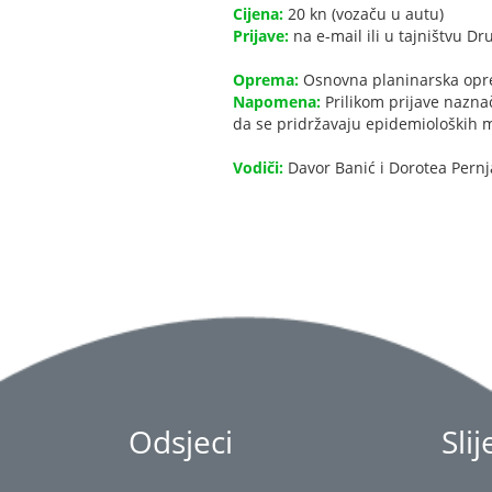
Cijena:
20 kn (vozaču u autu)
Prijave:
na e-mail ili u tajništvu Dr
Oprema:
Osnovna planinarska op
Napomena:
Prilikom prijave naznač
da se pridržavaju epidemioloških m
Vodiči:
Davor Banić i Dorotea Pernj
Odsjeci
Sli