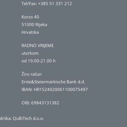
Tel/Fax: +385 51 331 212
Korzo 40
51000 Rijeka
Hrvatska
RADNO VRIJEME
utorkom
od 19.00-21.00 h
Žiro račun
Erste&Steiermärkische Bank d.d.
IBAN: HR1524020061100075497
OIB: 69843131382
odrška:
QuBiTech d.o.o.