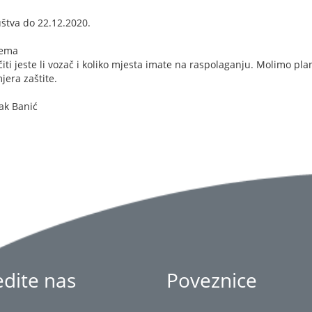
uštva do 22.12.2020.
rema
iti jeste li vozač i koliko mjesta imate na raspolaganju. Molimo pla
jera zaštite.
ak Banić
jedite nas
Poveznice