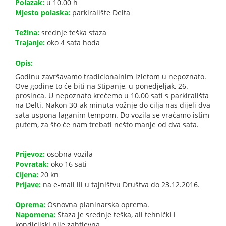
Polazak:
u 10.00 h
Mjesto polaska:
parkiralište Delta
Težina:
srednje teška staza
Trajanje:
oko 4 sata hoda
Opis:
Godinu završavamo tradicionalnim izletom u nepoznato.
Ove godine to će biti na Stipanje, u ponedjeljak, 26.
prosinca. U nepoznato krećemo u 10.00 sati s parkirališta
na Delti. Nakon 30-ak minuta vožnje do cilja nas dijeli dva
sata uspona laganim tempom. Do vozila se vraćamo istim
putem, za što će nam trebati nešto manje od dva sata.
Prijevoz:
osobna vozila
Povratak:
oko 16 sati
Cijena:
20 kn
Prijave:
na e-mail ili u tajništvu Društva do 23.12.2016.
Oprema:
Osnovna planinarska oprema.
Napomena:
Staza je srednje teška, ali tehnički i
kondicijski nije zahtjevna.