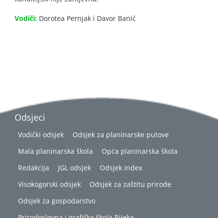
Vodiči:
Dorotea Pernjak i Davor Banić
Odsjeci
Vodički odsjek
Odsjek za planinarske putove
Mala planinarska škola
Opća planinarska škola
Redakcija
JGL odsjek
Odsjek Index
Visokogorski odsjek
Odsjek za zaštitu prirode
Odsjek za gospodarstvo
Prirodoslovna i grafička škola Rijeka