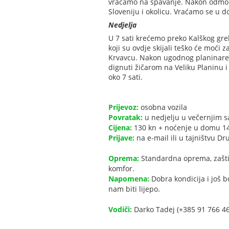
vraćamo na spavanje. Nakon odmora 
Sloveniju i okolicu. Vraćamo se u 
Nedjelja
U 7 sati krećemo preko Kalškog grebe
koji su ovdje skijali teško će moći 
Krvavcu. Nakon ugodnog planinare
dignuti žičarom na Veliku Planinu i
oko 7 sati.
Prijevoz:
osobna vozila
Povratak:
u nedjelju u večernjim s
Cijena:
130 kn + noćenje u domu 1
Prijave:
na e-mail ili u tajništvu Dr
Oprema:
Standardna oprema, zaštita
komfor.
Napomena:
Dobra kondicija i još b
nam biti lijepo.
Vodiči:
Darko Tadej (+385 91 766 46