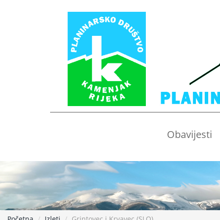
Obavijesti
Početna
Izleti
Grintovec i Krvavec (SLO)