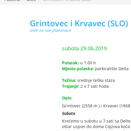
Grintovec i Krvavec (SLO)
Izlet za sve planinare
subota 29.06.2019.
Polazak:
u 7.00 h
Mjesto polaska:
parkiralište Delta
Težina:
srednje teška staza
Trajanje:
2 x 7 sati hoda
Opis:
Grintovec (2558 m ) i Krvavec (186
Subota
Krećemo u subotu u 7 sati sa Delte.
oštar uspon do doma Cojzova koča 