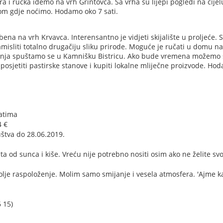
i ručka idemo na vrh Grintovca. Sa vrha su lijepi pogledi na cijel
dom gdje noćimo. Hodamo oko 7 sati.
na na vrh Krvavca. Interensantno je vidjeti skijalište u proljeće. S
zamisliti totalno drugačiju sliku prirode. Moguće je ručati u domu na
nja spuštamo se u Kamnišku Bistricu. Ako bude vremena možemo 
 posjetiti pastirske stanove i kupiti lokalne mliječne proizvode. Ho
atima
4 €
uštva do 28.06.2019.
 od sunca i kiše. Vreću nije potrebno nositi osim ako ne želite svo
olje raspoloženje. Molim samo smijanje i vesela atmosfera. 'Ajme k
 15)