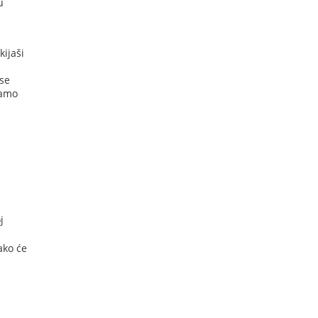
u
kijaši
se
damo
j
ako će