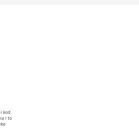
i kod
a i to
eke