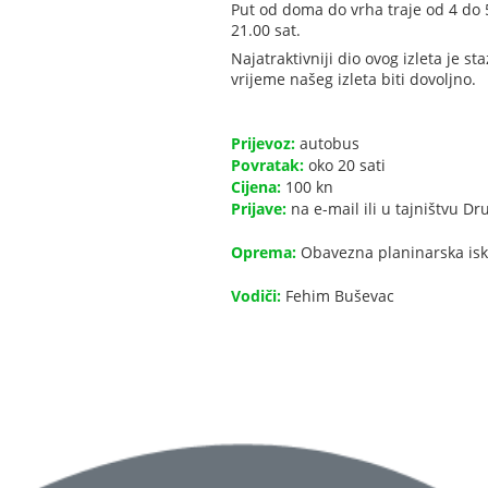
Put od doma do vrha traje od 4 do 5
21.00 sat.
Najatraktivniji dio ovog izleta je 
vrijeme našeg izleta biti dovoljno.
Prijevoz:
autobus
Povratak:
oko 20 sati
Cijena:
100 kn
Prijave:
na e-mail ili u tajništvu Dr
Oprema:
Obavezna planinarska iska
Vodiči:
Fehim Buševac