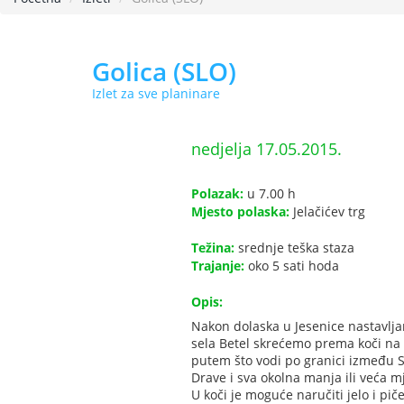
Golica (SLO)
Izlet za sve planinare
nedjelja 17.05.2015.
Polazak:
u 7.00 h
Mjesto polaska:
Jelačićev trg
Težina:
srednje teška staza
Trajanje:
oko 5 sati hoda
Opis:
Nakon dolaska u Jesenice nastavlj
sela Betel skrećemo prema koči na G
putem što vodi po granici između Sl
Drave i sva okolna manja ili veća m
U koči je moguće naručiti jelo i p