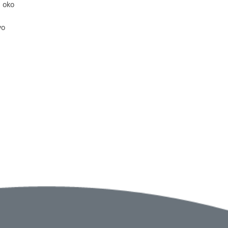
u oko
vo