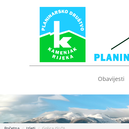
Obavijesti
Početna
Izleti
Golica (SLO)