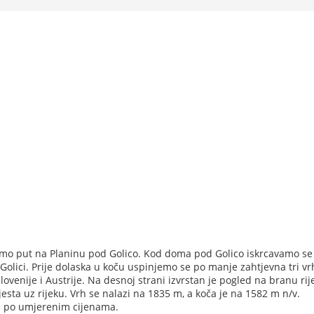
amo put na Planinu pod Golico. Kod doma pod Golico iskrcavamo se 
olici. Prije dolaska u koču uspinjemo se po manje zahtjevna tri vrh
ovenije i Austrije. Na desnoj strani izvrstan je pogled na branu rij
jesta uz rijeku. Vrh se nalazi na 1835 m, a koča je na 1582 m n/v.
iče po umjerenim cijenama.