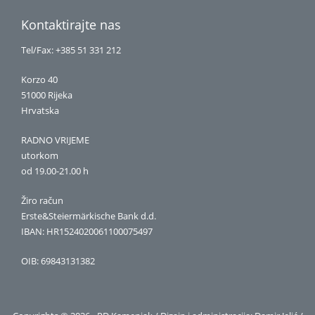
Kontaktirajte nas
Tel/Fax: +385 51 331 212
Korzo 40
51000 Rijeka
Hrvatska
RADNO VRIJEME
utorkom
od 19.00-21.00 h
Žiro račun
Erste&Steiermärkische Bank d.d.
IBAN: HR1524020061100075497
OIB: 69843131382