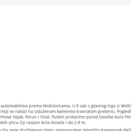
 automobilima prema Mošćenicama. U 8 sati s glavnog trga iz Moš
koji se nalazi na izduženom kamenito-travnatom grebenu. Pogledi
 vrhove Vojak, Perun i Sisol. Putem prolazimo pored lovačke kuće Pe
skih ptica čiji raspon krila doseže i do 2.8 m.
lja ovog društvenog izleta: planinarskog skloništa Kremenjak (847