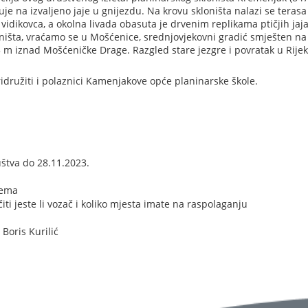
je na izvaljeno jaje u gnijezdu. Na krovu skloništa nalazi se terasa
vidikovca, a okolna livada obasuta je drvenim replikama ptičjih jaja
ništa, vraćamo se u Mošćenice, srednjovjekovni gradić smješten na
5 m iznad Mošćeničke Drage. Razgled stare jezgre i povratak u Rije
družiti i polaznici Kamenjakove opće planinarske škole.
uštva do 28.11.2023.
rema
iti jeste li vozač i koliko mjesta imate na raspolaganju
 Boris Kurilić