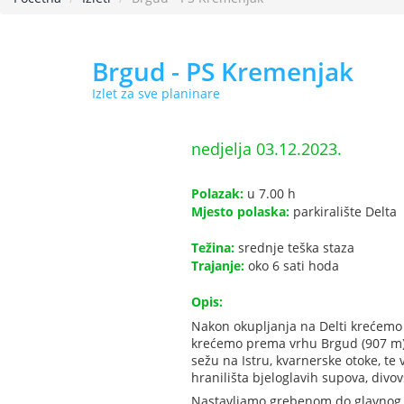
Brgud - PS Kremenjak
Izlet za sve planinare
nedjelja 03.12.2023.
Polazak:
u 7.00 h
Mjesto polaska:
parkiralište Delta
Težina:
srednje teška staza
Trajanje:
oko 6 sati hoda
Opis:
Nakon okupljanja na Delti krećemo
krećemo prema vrhu Brgud (907 m) 
sežu na Istru, kvarnerske otoke, te
hranilišta bjeloglavih supova, divov
Nastavljamo grebenom do glavnog ci