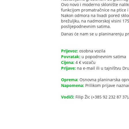
Ovo novo i moderno sklonište naliku
funkcijom promatračnice na ptice i 
Nakon odmora na livadi pored sklo
brežuljku, na nadmorskoj visini 17
poslijepodnevnim satima.
Danas će nam se u planinarenju pri
Prijevoz:
osobna vozila
Povratak:
u popodnevnim satima
Cijena:
4 € vozaču
Prijave:
na e-mail ili u tajništvu Dr
Oprema:
Osnovna planinarska op
Napomena:
Prilikom prijave naznač
Vodiči:
Filip Žic (+385 92 232 87 37),