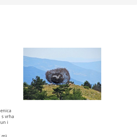
ćenica
 s vrha
run i
 m).