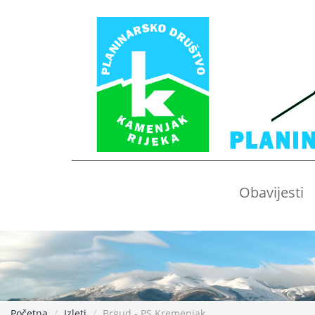
Obavijesti
Početna
Izleti
Brgud - PS Kremenjak