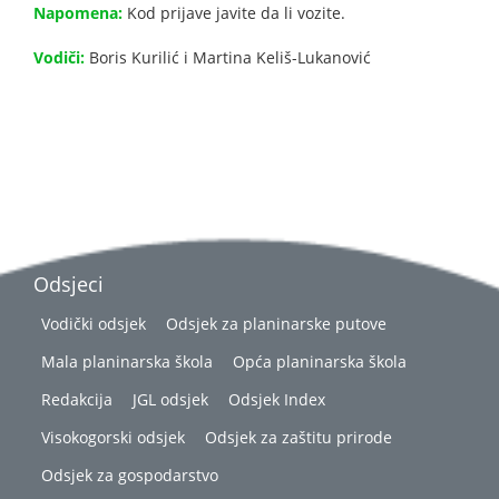
Napomena:
Kod prijave javite da li vozite.
Vodiči:
Boris Kurilić i Martina Keliš-Lukanović
Odsjeci
Vodički odsjek
Odsjek za planinarske putove
Mala planinarska škola
Opća planinarska škola
Redakcija
JGL odsjek
Odsjek Index
Visokogorski odsjek
Odsjek za zaštitu prirode
Odsjek za gospodarstvo