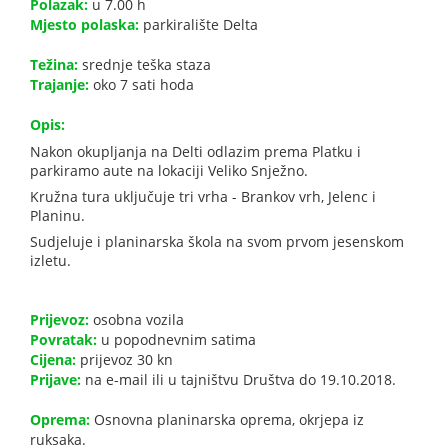
Polazak:
u 7.00 h
Mjesto polaska:
parkiralište Delta
Težina:
srednje teška staza
Trajanje:
oko 7 sati hoda
Opis:
Nakon okupljanja na Delti odlazim prema Platku i
parkiramo aute na lokaciji Veliko Snježno.
Kružna tura uključuje tri vrha - Brankov vrh, Jelenc i
Planinu.
Sudjeluje i planinarska škola na svom prvom jesenskom
izletu.
Prijevoz:
osobna vozila
Povratak:
u popodnevnim satima
Cijena:
prijevoz 30 kn
Prijave:
na e-mail ili u tajništvu Društva do 19.10.2018.
Oprema:
Osnovna planinarska oprema, okrjepa iz
ruksaka.