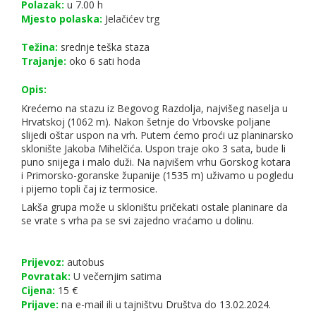
Polazak:
u 7.00 h
Mjesto polaska:
Jelačićev trg
Težina:
srednje teška staza
Trajanje:
oko 6 sati hoda
Opis:
Krećemo na stazu iz Begovog Razdolja, najvišeg naselja u
Hrvatskoj (1062 m). Nakon šetnje do Vrbovske poljane
slijedi oštar uspon na vrh. Putem ćemo proći uz planinarsko
sklonište Jakoba Mihelčića. Uspon traje oko 3 sata, bude li
puno snijega i malo duži. Na najvišem vrhu Gorskog kotara
i Primorsko-goranske županije (1535 m) uživamo u pogledu
i pijemo topli čaj iz termosice.
Lakša grupa može u skloništu pričekati ostale planinare da
se vrate s vrha pa se svi zajedno vraćamo u dolinu.
Prijevoz:
autobus
Povratak:
U večernjim satima
Cijena:
15 €
Prijave:
na e-mail ili u tajništvu Društva do 13.02.2024.