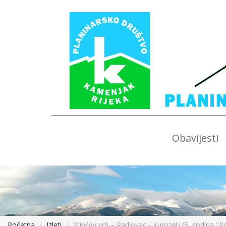
Obavijesti
Početna
Izleti
Stipčev vrh – Radlovac - Kurozeb (5. godina "P