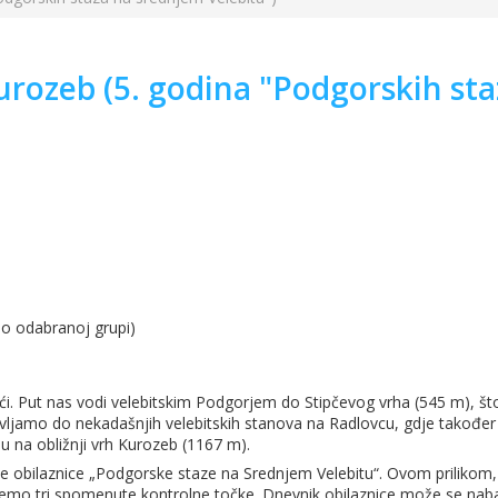
Kurozeb (5. godina "Podgorskih st
 o odabranoj grupi)
i. Put nas vodi velebitskim Podgorjem do Stipčevog vrha (545 m), š
astavljamo do nekadašnjih velebitskih stanova na Radlovcu, gdje također
du na obližnji vrh Kurozeb (1167 m).
e obilaznice „Podgorske staze na Srednjem Velebitu“. Ovom prilikom,
 ćemo tri spomenute kontrolne točke. Dnevnik obilaznice može se naba