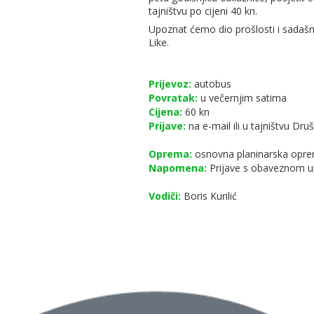
tajništvu po cijeni 40 kn.
Upoznat ćemo dio prošlosti i sadašn
Like.
Prijevoz:
autobus
Povratak:
u večernjim satima
Cijena:
60 kn
Prijave:
na e-mail ili u tajništvu Dru
Oprema:
osnovna planinarska opr
Napomena:
Prijave s obaveznom u
Vodiči:
Boris Kurilić