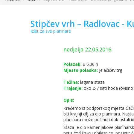
Stipčev vrh – Radlovac - 
Izlet za sve planinare
nedjelja 22.05.2016.
Polazak:
u 6.30 h
Mjesto polaska:
Jelačićev trg
Težina:
lagana staza
Trajanje:
oko 2-7 sati hoda (ovisno
Opis:
Krećemo iz podgorskog mjesta Čačić
biti krajnji cilj za dio planinara. N
planinara može počinuti dok ostali i
Staza je dio kamenjakove planinarsk
petu godišnjicu obilaznice, posjetit