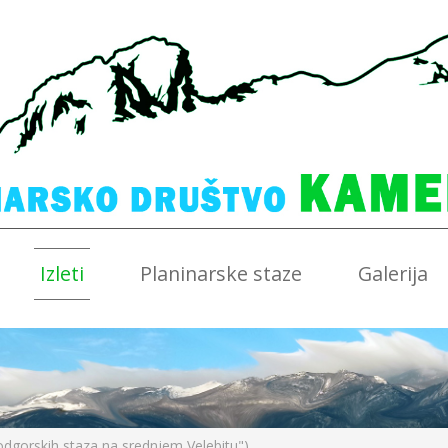
Izleti
Planinarske staze
Galerija
odgorskih staza na srednjem Velebitu")