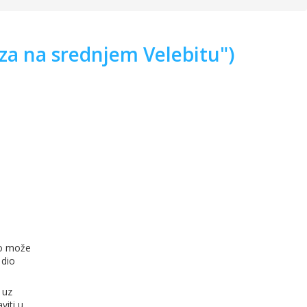
aza na srednjem Velebitu")
to može
 dio
 uz
viti u