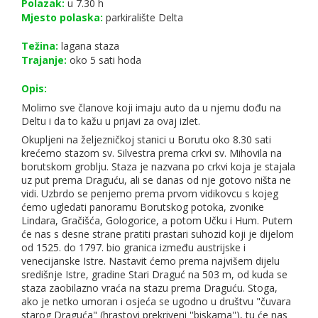
Polazak:
u 7.30 h
Mjesto polaska:
parkiralište Delta
Težina:
lagana staza
Trajanje:
oko 5 sati hoda
Opis:
Molimo sve članove koji imaju auto da u njemu dođu na
Deltu i da to kažu u prijavi za ovaj izlet.
Okupljeni na željezničkoj stanici u Borutu oko 8.30 sati
krećemo stazom sv. Silvestra prema crkvi sv. Mihovila na
borutskom groblju. Staza je nazvana po crkvi koja je stajala
uz put prema Draguću, ali se danas od nje gotovo ništa ne
vidi. Uzbrdo se penjemo prema prvom vidikovcu s kojeg
ćemo ugledati panoramu Borutskog potoka, zvonike
Lindara, Gračišća, Gologorice, a potom Učku i Hum. Putem
će nas s desne strane pratiti prastari suhozid koji je dijelom
od 1525. do 1797. bio granica između austrijske i
venecijanske Istre. Nastavit ćemo prema najvišem dijelu
središnje Istre, gradine Stari Draguć na 503 m, od kuda se
staza zaobilazno vraća na stazu prema Draguću. Stoga,
ako je netko umoran i osjeća se ugodno u društvu "čuvara
starog Draguća" (hrastovi prekriveni ''biskama''), tu će nas