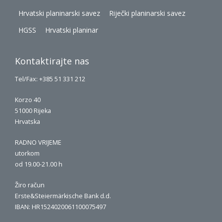
Hrvatski planinarski savez
Riječki planinarski savez
HGSS
Hrvatski planinar
Kontaktirajte nas
Tel/Fax: +385 51 331 212
Korzo 40
51000 Rijeka
Hrvatska
RADNO VRIJEME
utorkom
od 19.00-21.00 h
Žiro račun
Erste&Steiermärkische Bank d.d.
IBAN: HR1524020061100075497