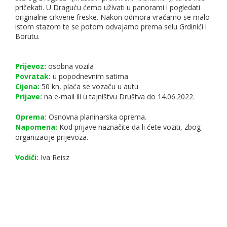
pričekati. U Draguću ćemo uživati u panorami i pogledati
originalne crkvene freske. Nakon odmora vraćamo se malo
istom stazom te se potom odvajamo prema selu Grdinići i
Borutu.
Prijevoz:
osobna vozila
Povratak:
u popodnevnim satima
Cijena:
50 kn, plaća se vozaču u autu
Prijave:
na e-mail ili u tajništvu Društva do 14.06.2022.
Oprema:
Osnovna planinarska oprema.
Napomena:
Kod prijave naznačite da li ćete voziti, zbog
organizacije prijevoza.
Vodiči:
Iva Reisz