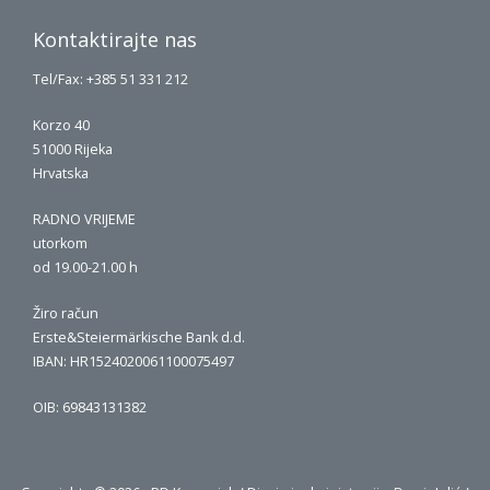
Kontaktirajte nas
Tel/Fax: +385 51 331 212
Korzo 40
51000 Rijeka
Hrvatska
RADNO VRIJEME
utorkom
od 19.00-21.00 h
Žiro račun
Erste&Steiermärkische Bank d.d.
IBAN: HR1524020061100075497
OIB: 69843131382