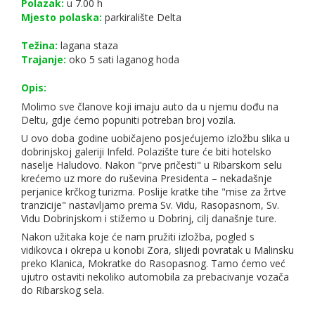
Polazak:
u 7.00 h
Mjesto polaska:
parkiralište Delta
Težina:
lagana staza
Trajanje:
oko 5 sati laganog hoda
Opis:
Molimo sve članove koji imaju auto da u njemu dođu na
Deltu, gdje ćemo popuniti potreban broj vozila.
U ovo doba godine uobičajeno posjećujemo izložbu slika u
dobrinjskoj galeriji Infeld. Polazište ture će biti hotelsko
naselje Haludovo. Nakon "prve pričesti" u Ribarskom selu
krećemo uz more do ruševina Presidenta – nekadašnje
perjanice krčkog turizma. Poslije kratke tihe "mise za žrtve
tranzicije" nastavljamo prema Sv. Vidu, Rasopasnom, Sv.
Vidu Dobrinjskom i stižemo u Dobrinj, cilj današnje ture.
Nakon užitaka koje će nam pružiti izložba, pogled s
vidikovca i okrepa u konobi Zora, slijedi povratak u Malinsku
preko Klanica, Mokratke do Rasopasnog. Tamo ćemo već
ujutro ostaviti nekoliko automobila za prebacivanje vozača
do Ribarskog sela.