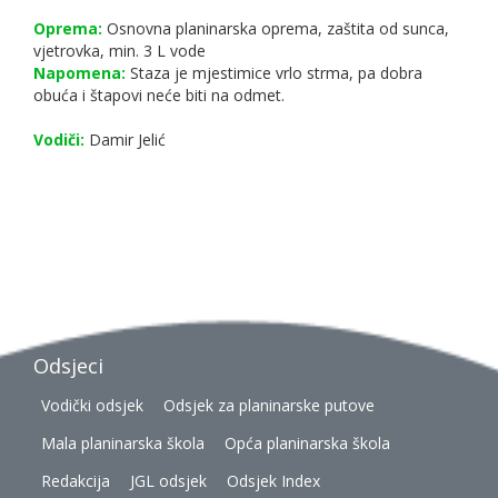
Oprema:
Osnovna planinarska oprema, zaštita od sunca,
vjetrovka, min. 3 L vode
Napomena:
Staza je mjestimice vrlo strma, pa dobra
obuća i štapovi neće biti na odmet.
Vodiči:
Damir Jelić
Odsjeci
Vodički odsjek
Odsjek za planinarske putove
Mala planinarska škola
Opća planinarska škola
Redakcija
JGL odsjek
Odsjek Index