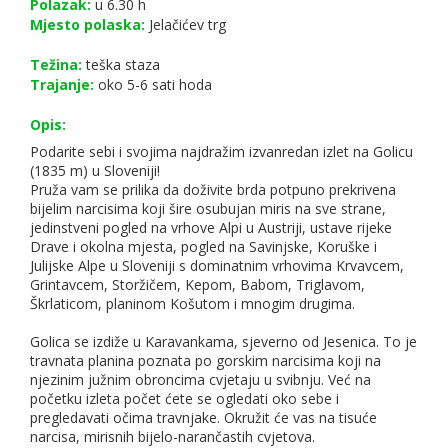
Polazak:
u 6.30 h
Mjesto polaska:
Jelačićev trg
Težina:
teška staza
Trajanje:
oko 5-6 sati hoda
Opis:
Podarite sebi i svojima najdražim izvanredan izlet na Golicu
(1835 m) u Sloveniji!
Pruža vam se prilika da doživite brda potpuno prekrivena
bijelim narcisima koji šire osubujan miris na sve strane,
jedinstveni pogled na vrhove Alpi u Austriji, ustave rijeke
Drave i okolna mjesta, pogled na Savinjske, Koruške i
Julijske Alpe u Sloveniji s dominatnim vrhovima Krvavcem,
Grintavcem, Storžičem, Kepom, Babom, Triglavom,
Škrlaticom, planinom Košutom i mnogim drugima.
Golica se izdiže u Karavankama, sjeverno od Jesenica. To je
travnata planina poznata po gorskim narcisima koji na
njezinim južnim obroncima cvjetaju u svibnju. Već na
početku izleta počet ćete se ogledati oko sebe i
pregledavati očima travnjake. Okružit će vas na tisuće
narcisa, mirisnih bijelo-narančastih cvjetova.