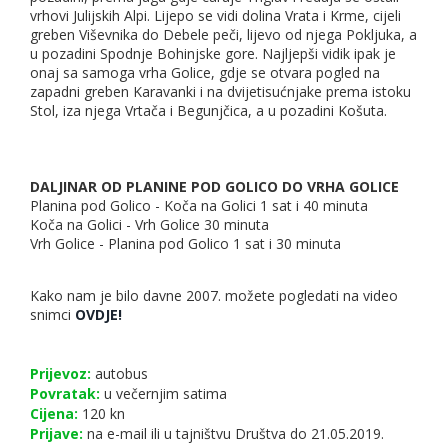
vrhovi Julijskih Alpi. Lijepo se vidi dolina Vrata i Krme, cijeli
greben Viševnika do Debele peči, lijevo od njega Pokljuka, a
u pozadini Spodnje Bohinjske gore. Najljepši vidik ipak je
onaj sa samoga vrha Golice, gdje se otvara pogled na
zapadni greben Karavanki i na dvijetisućnjake prema istoku
Stol, iza njega Vrtača i Begunjčica, a u pozadini Košuta.
DALJINAR OD PLANINE POD GOLICO DO VRHA GOLICE
Planina pod Golico - Koča na Golici 1 sat i 40 minuta
Koča na Golici - Vrh Golice 30 minuta
Vrh Golice - Planina pod Golico 1 sat i 30 minuta
Kako nam je bilo davne 2007. možete pogledati na video
snimci
OVDJE!
Prijevoz:
autobus
Povratak:
u večernjim satima
Cijena:
120 kn
Prijave:
na e-mail ili u tajništvu Društva do 21.05.2019.