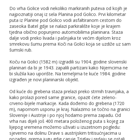
Do vrha Golice vodi nekoliko markiranih puteva od kojih je
najpoznatiji onaj iz sela Planina pod Golico. Prvi kilometar
puta iz Planine pod Golico vodi asfaltiranom cestom do
zaseoka Batel gdje se nalazi parkiralište koje je krajem
tjedna obično popunjeno automobilima planinara. Staza
dalje vodi preko livada i pašnjaka te većim dijelom kroz
smrekovu šumu prema Koči na Golici koja se uzdiže uz sam
šumski rub.
Koču na Golici (1582 m) izgradili su 1904. godine slovenski
planinari da bi je 1943. zapalili partizani kako Nijemcima ne
bi služila kao uporište. Na temeljima te kuće 1984. godine
izgrađen je novi planinarski objekt.
Od kuće do grebena staza prelazi preko strmih travnjaka, a
kako prolazi pored same granice, opazit ćete zeleno-
crveno-bijele markacije. Kada dođemo do grebena (1720
m), napornom usponu je kraj. Nalazimo se točno na granici
Slovenije i Austrije i po njoj hodamo prema zapadu. Od
vrha nas dijeli još 400 metara položenog puta s kojeg za
lijepog vremena možemo uživati u izuzetnom pogledu:
sjeverno na dolinu Drave s austrijskim tritisućnjacima u
pozadini, prema jugu gdje caruje Triglav i redaju se ostali