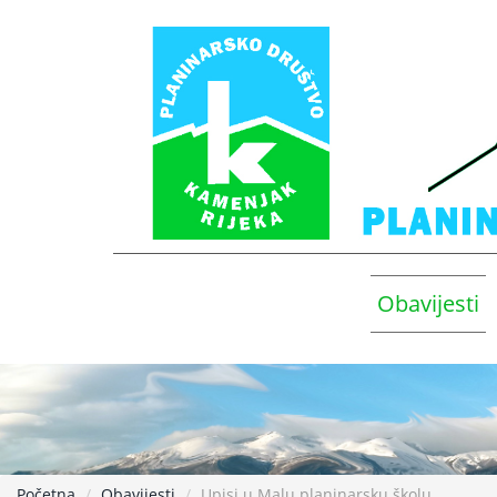
Obavijesti
Početna
Obavijesti
Upisi u Malu planinarsku školu