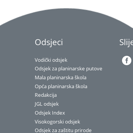
Odsjeci
Sli
Vodički odsjek
Odsjek za planinarske putove
Mala planinarska škola
Opća planinarska škola
Redakcija
JGL odsjek
Odsjek Index
Visokogorski odsjek
Odsjek za zaštitu prirode