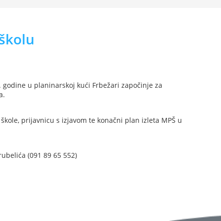
 školu
 godine u planinarskoj kući Frbežari započinje za
a.
kole, prijavnicu s izjavom te konačni plan izleta MPŠ u
rubelića (091 89 65 552)