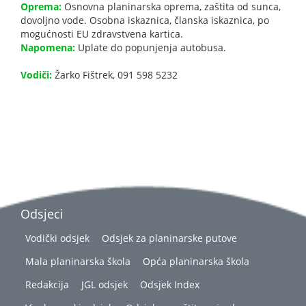
Oprema:
Osnovna planinarska oprema, zaštita od sunca,
dovoljno vode. Osobna iskaznica, članska iskaznica, po
mogućnosti EU zdravstvena kartica.
Napomena:
Uplate do popunjenja autobusa.
Vodiči:
Žarko Fištrek, 091 598 5232
Odsjeci
Vodički odsjek
Odsjek za planinarske putove
Mala planinarska škola
Opća planinarska škola
Redakcija
JGL odsjek
Odsjek Index