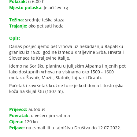
Polazak:
u 6.00 h
Mjesto polaska:
Jelačićev trg
Težina:
srednje teška staza
Trajanje:
oko pet sati hoda
Opis:
Danas posjećujemo pet vrhova uz nekadašnju Rapalsku
granicu iz 1920. godine između Kraljevine Srba, Hrvata i
Slovenaca te Kraljevine Italije.
Idemo na Sorišku planinu u Julijskim Alpama i njenih pet
lako dostupnih vrhova na visinama oko 1500 - 1600
metara: Šavnik, Možic, Slatnik, Lajnar i Drauh.
Početak i završetak kružne ture je kod doma Litostrojska
koča na skijalištu (1307 m).
Prijevoz:
autobus
Povratak:
u večernjim satima
Cijena:
120 kn
Prijave:
na e-mail ili u tajništvu Društva do 12.07.2022.