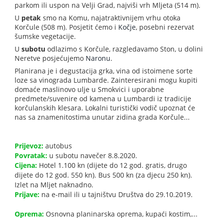
parkom ili uspon na Velji Grad, najviši vrh Mljeta (514 m).
U
petak
smo na Komu, najatraktivnijem vrhu otoka
Korčule (508 m). Posjetit ćemo i
Kočje
, posebni rezervat
šumske vegetacije.
U
subotu
odlazimo s Korčule, razgledavamo Ston, u dolini
Neretve posjećujemo
Naronu
.
Planirana je i degustacija grka, vina od istoimene sorte
loze sa vinograda Lumbarde. Zainteresirani mogu kupiti
domaće maslinovo ulje u Smokvici i uporabne
predmete/suvenire od kamena u Lumbardi iz tradicije
korčulanskih klesara. Lokalni turistički vodič upoznat će
nas sa znamenitostima unutar zidina grada Korčule...
Prijevoz:
autobus
Povratak:
u subotu navečer 8.8.2020.
Cijena:
Hotel 1.100 kn (dijete do 12 god. gratis, drugo
dijete do 12 god. 550 kn). Bus 500 kn (za djecu 250 kn).
Izlet na Mljet naknadno.
Prijave:
na e-mail ili u tajništvu Društva do 29.10.2019.
Oprema:
Osnovna planinarska oprema, kupaći kostim,...