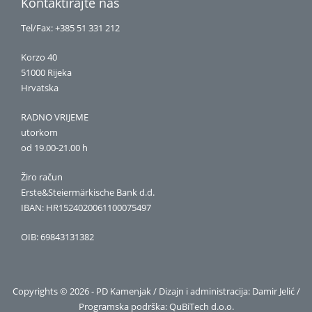
Kontaktirajte nas
Tel/Fax: +385 51 331 212
Korzo 40
51000 Rijeka
Hrvatska
RADNO VRIJEME
utorkom
od 19.00-21.00 h
Žiro račun
Erste&Steiermärkische Bank d.d.
IBAN: HR1524020061100075497
OIB: 69843131382
Copyrights © 2026 - PD Kamenjak / Dizajn i administracija: Damir Jelić /
Programska podrška:
QuBiTech d.o.o.