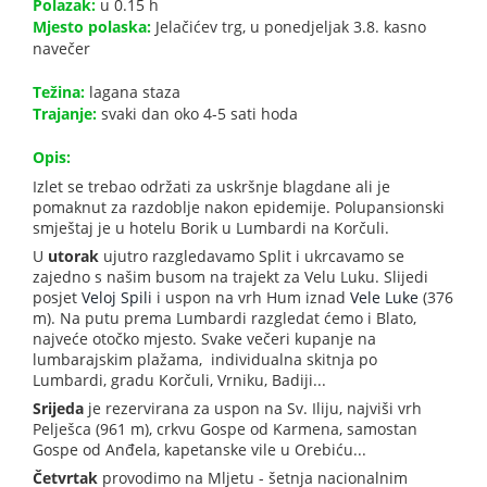
Polazak:
u 0.15 h
Mjesto polaska:
Jelačićev trg, u ponedjeljak 3.8. kasno
navečer
Težina:
lagana staza
Trajanje:
svaki dan oko 4-5 sati hoda
Opis:
Izlet se trebao održati za uskršnje blagdane ali je
pomaknut za razdoblje nakon epidemije. Polupansionski
smještaj je u hotelu Borik u Lumbardi na Korčuli.
U
utorak
ujutro razgledavamo Split i ukrcavamo se
zajedno s našim busom na trajekt za Velu Luku. Slijedi
posjet
Veloj Spili
i uspon na vrh Hum iznad
Vele Luke
(376
m). Na putu prema Lumbardi razgledat ćemo i Blato,
najveće otočko mjesto. Svake večeri kupanje na
lumbarajskim plažama, individualna skitnja po
Lumbardi, gradu Korčuli, Vrniku, Badiji...
Srijeda
je rezervirana za uspon na Sv. Iliju, najviši vrh
Pelješca (961 m), crkvu Gospe od Karmena, samostan
Gospe od Anđela, kapetanske vile u Orebiću...
Četvrtak
provodimo na Mljetu - šetnja nacionalnim