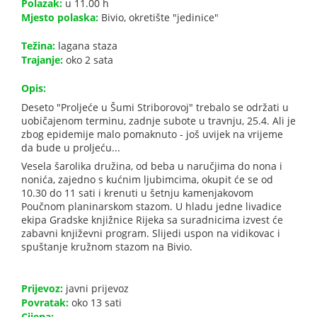
Polazak:
u 11.00 h
Mjesto polaska:
Bivio, okretište "jedinice"
Težina:
lagana staza
Trajanje:
oko 2 sata
Opis:
Deseto "Proljeće u Šumi Striborovoj" trebalo se održati u
uobičajenom terminu, zadnje subote u travnju, 25.4. Ali je
zbog epidemije malo pomaknuto - još uvijek na vrijeme
da bude u proljeću...
Vesela šarolika družina, od beba u naručjima do nona i
nonića, zajedno s kućnim ljubimcima, okupit će se od
10.30 do 11 sati i krenuti u šetnju kamenjakovom
Poučnom planinarskom stazom. U hladu jedne livadice
ekipa Gradske knjižnice Rijeka sa suradnicima izvest će
zabavni književni program. Slijedi uspon na vidikovac i
spuštanje kružnom stazom na Bivio.
Prijevoz:
javni prijevoz
Povratak:
oko 13 sati
Cijena:
-