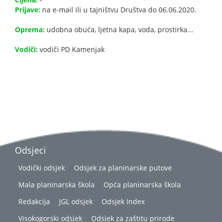
Prijave:
na e-mail ili u tajništvu Društva do 06.06.2020.
Oprema:
udobna obuća, ljetna kapa, voda, prostirka...
Vodiči:
vodiči PD Kamenjak
Odsjeci
Vodički odsjek
Odsjek za planinarske putove
Mala planinarska škola
Opća planinarska škola
Redakcija
JGL odsjek
Odsjek Index
Visokogorski odsjek
Odsjek za zaštitu prirode