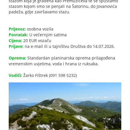
stazom koja je građena kao Premužićeva te se spuštamo
stazom kojom smo se penjali na Šatorinu, do Jovanovića
padeža, gdje završavamo stazu.
Prijevoz:
osobna vozila
Povratak:
U večernjim satima
Cijena:
20 EUR vozaču
Prijave:
na e-mail ili u tajništvu Društva do 14.07.2026.
Oprema:
Standardan planinarska oprema prilagođena
vremenskim uvjetima, voda i hrana iz ruksaka.
Vodiči:
Žarko Fištrek (091 598 5232)