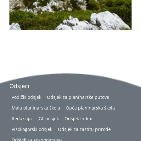
Odsjeci
Vodički odsjek
Odsjek za planinarske putove
Mala planinarska škola
Opća planinarska škola
Redakcija
JGL odsjek
Odsjek Index
Visokogorski odsjek
Odsjek za zaštitu prirode
Odsjek za gospodarstvo