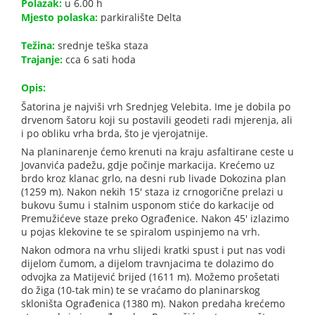
Polazak:
u 6.00 h
Mjesto polaska:
parkiralište Delta
Težina:
srednje teška staza
Trajanje:
cca 6 sati hoda
Opis:
Šatorina je najviši vrh Srednjeg Velebita. Ime je dobila po
drvenom šatoru koji su postavili geodeti radi mjerenja, ali
i po obliku vrha brda, što je vjerojatnije.
Na planinarenje ćemo krenuti na kraju asfaltirane ceste u
Jovanvića padežu, gdje počinje markacija. Krećemo uz
brdo kroz klanac grlo, na desni rub livade Dokozina plan
(1259 m). Nakon nekih 15' staza iz crnogorične prelazi u
bukovu šumu i stalnim usponom stiće do karkacije od
Premužićeve staze preko Ograđenice. Nakon 45' izlazimo
u pojas klekovine te se spiralom uspinjemo na vrh.
Nakon odmora na vrhu slijedi kratki spust i put nas vodi
dijelom čumom, a dijelom travnjacima te dolazimo do
odvojka za Matijević brijed (1611 m). Možemo prošetati
do žiga (10-tak min) te se vraćamo do planinarskog
skloništa Ograđenica (1380 m). Nakon predaha krećemo