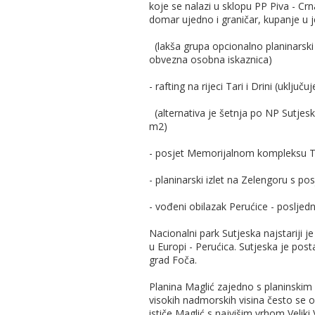
koje se nalazi u sklopu PP Piva - Cr
domar ujedno i graničar, kupanje u j
(lakša grupa opcionalno planinarski i
obvezna osobna iskaznica)
- rafting na rijeci Tari i Drini (uklju
(alternativa je šetnja po NP Sutjes
m2)
- posjet Memorijalnom kompleksu Tj
- planinarski izlet na Zelengoru s 
- vođeni obilazak Perućice - poslje
Nacionalni park Sutjeska najstariji j
u Europi - Perućica. Sutjeska je posta
grad Foča.
Planina Maglić zajedno s planinskim
visokih nadmorskih visina često se o
ističe Maglić s najvišim vrhom Veliki