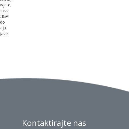
uvjete,
enski
CIGA!
 do
čaju
ijave
Kontaktirajte nas