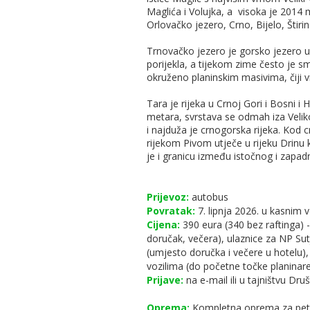
Maglića i Volujka, a visoka je 2014 
Orlovačko jezero, Crno, Bijelo, Štiri
Trnovačko jezero je gorsko jezero u
porijekla, a tijekom zime često je sm
okruženo planinskim masivima, čiji v
Tara je rijeka u Crnoj Gori i Bosni i
metara, svrstava se odmah iza Velik
i najduža je crnogorska rijeka. Kod
rijekom Pivom utječe u rijeku Drinu 
je i granicu između istočnog i zapad
Prijevoz:
autobus
Povratak:
7. lipnja 2026. u kasnim 
Cijena:
390 eura (340 bez raftinga) 
doručak, večera), ulaznice za NP Sutj
(umjesto doručka i večere u hotelu),
vozilima (do početne točke planinare
Prijave:
na e-mail ili u tajništvu Dru
Oprema:
Kompletna oprema za petod