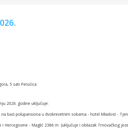
2026.
gora, 5 sati Perućica
ju 2026. godine uključuje:
 na bazi polupansiona u dvokrevetnim sobama - hotel Mladost - Tjent
sne i Hercegovine - Maglić 2386 m (uključuje i obilazak Trnovačkog jez