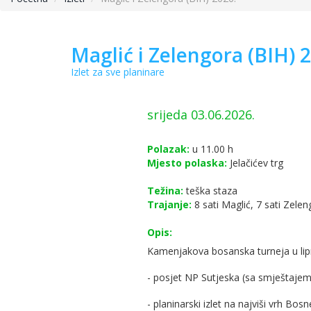
Maglić i Zelengora (BIH) 
Izlet za sve planinare
srijeda 03.06.2026.
Polazak:
u 11.00 h
Mjesto polaska:
Jelačićev trg
Težina:
teška staza
Trajanje:
8 sati Maglić, 7 sati Zelen
Opis:
Kamenjakova bosanska turneja u lipn
- posjet NP Sutjeska (sa smještajem
- planinarski izlet na najviši vrh Bo