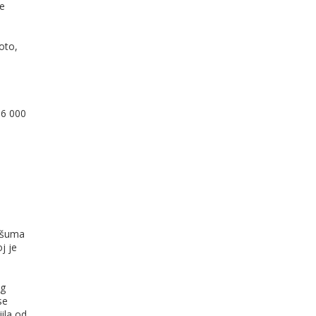
je
oto,
16 000
rašuma
j je
og
se
jila od