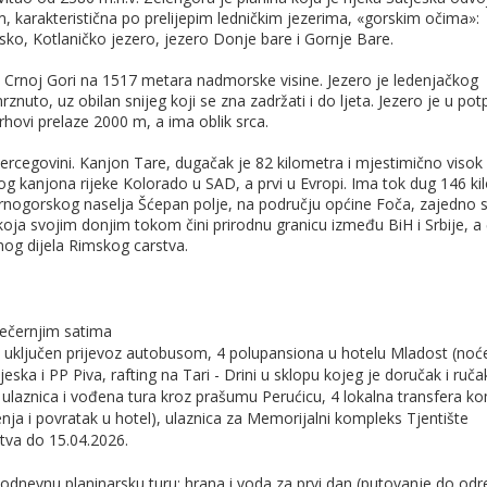
m, karakteristična po prelijepim ledničkim jezerima, «gorskim očima»:
nsko, Kotlaničko jezero, jezero Donje bare i Gornje Bare.
 Crnoj Gori na 1517 metara nadmorske visine. Jezero je ledenjačkog
rznuto, uz obilan snijeg koji se zna zadržati i do ljeta. Jezero je u pot
rhovi prelaze 2000 m, a ima oblik srca.
 Hercegovini. Kanjon Tare, dugačak je 82 kilometra i mjestimično visok
og kanjona rijeke Kolorado u SAD, a prvi u Evropi. Ima tok dug 146 ki
 crnogorskog naselja Šćepan polje, na području općine Foča, zajedno 
koja svojim donjim tokom čini prirodnu granicu između BiH i Srbije, a č
nog dijela Rimskog carstva.
večernjim satima
- uključen prijevoz autobusom, 4 polupansiona u hotelu Mladost (noć
eska i PP Piva, rafting na Tari - Drini u sklopu kojeg je doručak i ruča
 ulaznica i vođena tura kroz prašumu Perućicu, 4 lokalna transfera k
nja i povratak u hotel), ulaznica za Memorijalni kompleks Tjentište
štva do 15.04.2026.
nevnu planinarsku turu: hrana i voda za prvi dan (putovanje do odre