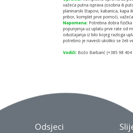
važeća putna isprava (osobna ili pu
planinarski štapovi, kabanica, kapa i
pribor, komplet prve pomoći, važeć
Napomena:
Potrebna dobra fizička k
popunjenja uz uplatu prve rate od mi
odustajanja iz bilo kojeg razloga up
potrebno je navesti ukoliko se želi v
Vodiči:
Božo Barbarić (+385 98 404 9
Odsjeci
Sli