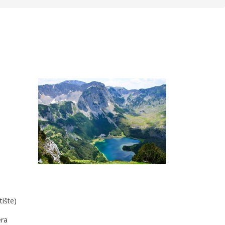
ište)
era