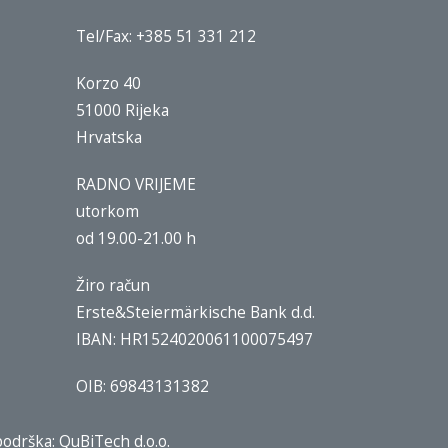
Tel/Fax: +385 51 331 212
Korzo 40
51000 Rijeka
Hrvatska
RADNO VRIJEME
utorkom
od 19.00-21.00 h
Žiro račun
Erste&Steiermärkische Bank d.d.
IBAN: HR1524020061100075497
OIB: 69843131382
 podrška:
QuBiTech d.o.o.