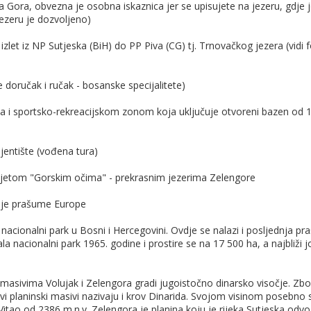
na Gora, obvezna je osobna iskaznica jer se upisujete na jezeru, gdje 
ezeru je dozvoljeno)
zlet iz NP Sutjeska (BiH) do PP Piva (CG) tj. Trnovačkog jezera (vidi f
čuje doručak i ručak - bosanske specijalitete)
ka i sportsko-rekreacijskom zonom koja uključuje otvoreni bazen od 
entište (vođena tura)
posjetom "Gorskim očima" - prekrasnim jezerima Zelengore
dnje prašume Europe
e nacionalni park u Bosni i Hercegovini. Ovdje se nalazi i posljednja p
la nacionalni park 1965. godine i prostire se na 17 500 ha, a najbliži jo
 masivima Volujak i Zelengora gradi jugoistočno dinarsko visočje. Zb
vi planinski masivi nazivaju i krov Dinarida. Svojom visinom posebno 
 Vitao od 2386 m.n.v. Zelengora je planina koju je rijeka Sutjeska odvo