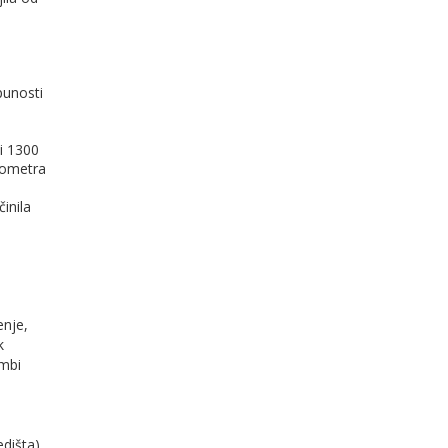
punosti
 i 1300
lometra
s
inila
enje,
k
ombi
dišta),