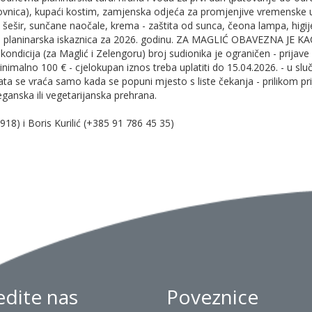
tovnica), kupaći kostim, zamjenska odjeća za promjenjive vremenske 
li šešir, sunčane naočale, krema - zaštita od sunca, čeona lampa, higij
a planinarska iskaznica za 2026. godinu. ZA MAGLIĆ OBAVEZNA JE KA
ondicija (za Maglić i Zelengoru) broj sudionika je ograničen - prijave
nimalno 100 € - cjelokupan iznos treba uplatiti do 15.04.2026. - u slu
lata se vraća samo kada se popuni mjesto s liste čekanja - prilikom pr
eganska ili vegetarijanska prehrana.
18) i Boris Kurilić (+385 91 786 45 35)
jedite nas
Poveznice