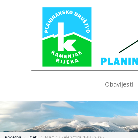
Obavijesti
Početna
Izleti
Maglić i Zelengora (BIH) 2026.